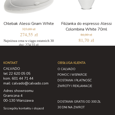
Chlebak Alessi Gnam White
Filiżanka do espresso Alessi
Colombina White 70ml
323,00 zł
274,55 zł
86,00 zł
81,70 zł
Najniższa cena w ciągu ostatnich 30
dni: 274,55 zł
KONTAKT
OBSŁUGA KLIENTA
CALVADO
O CALVADO
tel 22 620 05 05
POMOC I WSPARCIE
kom. 601 44 71 44
DOSTAWA I PŁATNOŚĆ
mail: calvado@calvado.com
ZWROTY I REKLAMACJE
Adres showroomu
Graniczna 4
00-130 Warszawa
DOSTAWA GRATIS OD 300 ZŁ
30 DNI NA ZWROT
Szczegóły kontaktu i dojazd