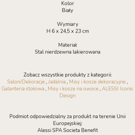
Kolor
Biały
Wymiary
H 6 x 24,5 x 23 cm
Materiał
Stal nierdzewna lakierowana
Zobacz wszystkie produkty z kategorii:
Salon/Dekoracje
,
Jadalnia
,
Misy i kosze dekoracyjne
,
Galanteria stołowa
,
Misy i kosze na owoce
,
ALESSI Iconic
Design
Podmiot odpowiedzialny za produkt na terenie Unii
Europejskiej:
Alessi SPA Societa Benefit