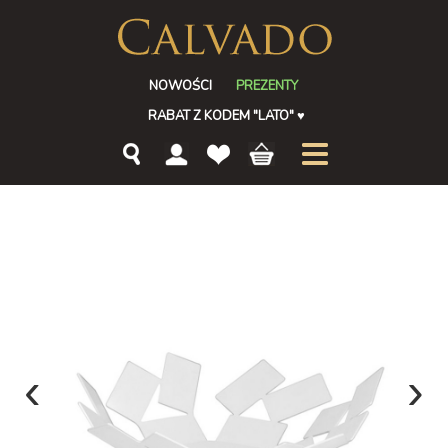
NOWOŚCI
PREZENTY
RABAT Z KODEM "LATO"
♥
‹
›