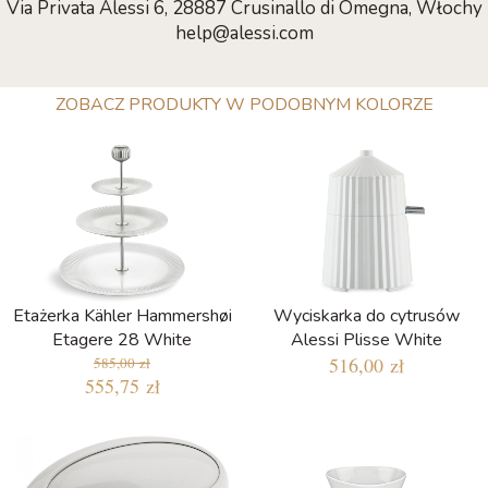
Via Privata Alessi 6, 28887 Crusinallo di Omegna, Włochy
help@alessi.com
ZOBACZ PRODUKTY W PODOBNYM KOLORZE
Etażerka Kähler Hammershøi
Wyciskarka do cytrusów
Etagere 28 White
Alessi Plisse White
516,00 zł
585,00 zł
555,75 zł