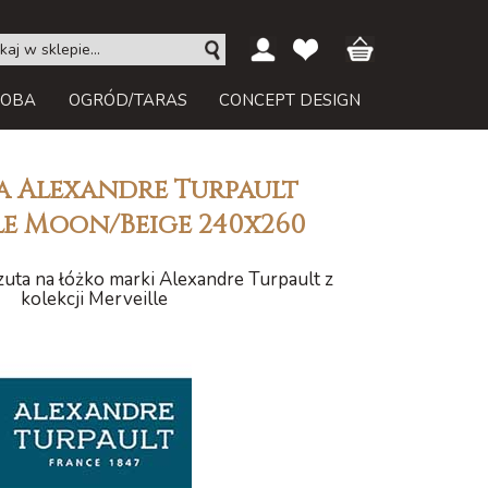
ROBA
OGRÓD/TARAS
CONCEPT DESIGN
 Alexandre Turpault
le Moon/Beige 240x260
uta na łóżko marki Alexandre Turpault z
kolekcji Merveille