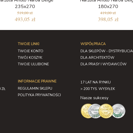
arzuta Antilo Naroa Beige
Narzuta Antilo Naroa Bei
235x270
180x270
519,00 zł
419,00 zł
493,05 zł
398,05 zł
TWOJE LINKI
WSPÓŁPRACA
TWOJE KONTO
DLA SKLEPÓW - DYSTRYBUCJA
TWÓJ KOSZYK
DLA ARCHITEKTÓW
TWOJE ULUBIONE
DLA PRASY I WYDAWCÓW
INFORMACJE PRAWNE
17 LAT NA RYNKU
REGULAMIN SKLEPU
 ZŁ
> 200 TYS. WYSYŁEK
POLITYKA PRYWATNOŚCI
Nasze sukcesy