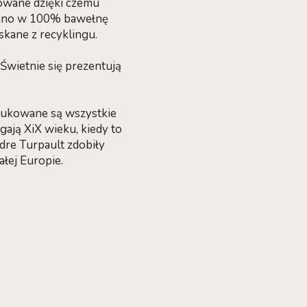
kowane dzięki czemu
owano w 100% bawełnę
skane z recyklingu.
Świetnie się prezentują
odukowane są wszystkie
gają XiX wieku, kiedy to
dre Turpault zdobiły
ałej Europie.