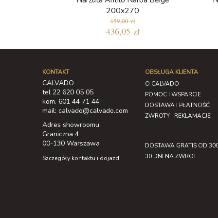
Narzuta Antilo Naroa Beige
N
200x270
459,00 zł
436,05 zł
KONTAKT
OBSŁUGA KLIENTA
CALVADO
O CALVADO
tel 22 620 05 05
POMOC I WSPARCIE
kom. 601 44 71 44
DOSTAWA I PŁATNOŚĆ
mail: calvado@calvado.com
ZWROTY I REKLAMACJE
Adres showroomu
Graniczna 4
00-130 Warszawa
DOSTAWA GRATIS OD 300
30 DNI NA ZWROT
Szczegóły kontaktu i dojazd