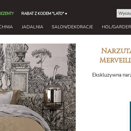
REZENTY
RABAT Z KODEM "LATO"
♥
CHNIA
JADALNIA
SALON/DEKORACJE
HOL/GARDE
Narzuta
Merveil
Ekskluzywna narz