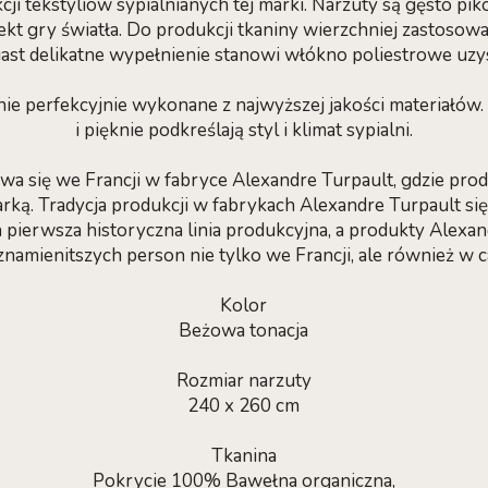
ji tekstyliów sypialnianych tej marki. Narzuty są gęsto pi
ekt gry światła. Do produkcji tkaniny wierzchniej zastos
ast delikatne wypełnienie stanowi włókno poliestrowe uzy
nie perfekcyjnie wykonane z najwyższej jakości materiałów. 
i pięknie podkreślają styl i klimat sypialni.
wa się we Francji w fabryce Alexandre Turpault, gdzie pr
ką. Tradycja produkcji w fabrykach Alexandre Turpault się
 pierwsza historyczna linia produkcyjna, a produkty Alexan
namienitszych person nie tylko we Francji, ale również w c
Kolor
Beżowa tonacja
Rozmiar narzuty
240 x 260 cm
Tkanina
Pokrycie 100% Bawełna organiczna,