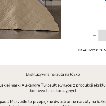
-
na zamówienie, cz
Ekskluzywna narzuta na łóżko
skiej marki Alexandre Turpault słynącej z produkcji ekskl
domowych i dekoracyjnych
pault Merveille to przepiękne dwustronne narzuty na łóż