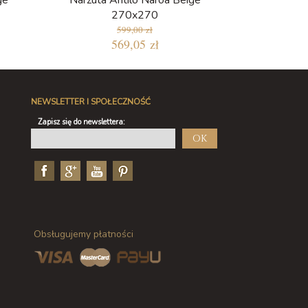
ge
Narzuta Antilo Naroa Beige
270x270
599,00 zł
569,05 zł
NEWSLETTER I SPOŁECZNOŚĆ
Zapisz się do newslettera:
OK
Obsługujemy płatności