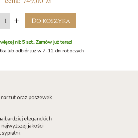
cena:
749,00 zł
+
Do koszyka
ięcej niż 5 szt., Zamów już teraz!
ka lub odbiór już w 7-12 dni roboczych
e narzut oraz poszewek
ajbardziej eleganckich
najwyższej jakości
 sypialni.