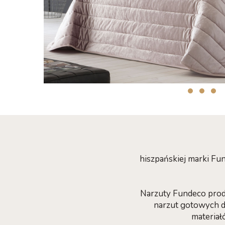
hiszpańskiej marki Fu
Narzuty Fundeco produ
narzut gotowych d
materiałó