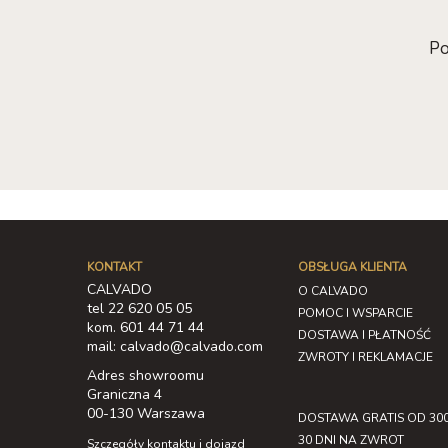
Po
KONTAKT
OBSŁUGA KLIENTA
CALVADO
O CALVADO
tel 22 620 05 05
POMOC I WSPARCIE
kom. 601 44 71 44
DOSTAWA I PŁATNOŚĆ
mail: calvado@calvado.com
ZWROTY I REKLAMACJE
Adres showroomu
Graniczna 4
00-130 Warszawa
DOSTAWA GRATIS OD 300
30 DNI NA ZWROT
Szczegóły kontaktu i dojazd