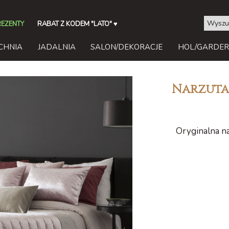
REZENTY
RABAT Z KODEM "LATO"
♥
CHNIA
JADALNIA
SALON/DEKORACJE
HOL/GARDE
Narzuta
Oryginalna na