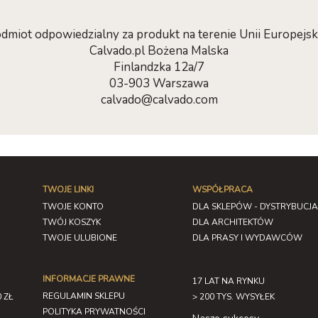
dmiot odpowiedzialny za produkt na terenie Unii Europejski
Calvado.pl Bożena Malska
Finlandzka 12a/7
03-903 Warszawa
calvado@calvado.com
TWOJE LINKI
WSPÓŁPRACA
TWOJE KONTO
DLA SKLEPÓW - DYSTRYBUCJA
TWÓJ KOSZYK
DLA ARCHITEKTÓW
TWOJE ULUBIONE
DLA PRASY I WYDAWCÓW
INFORMACJE PRAWNE
17 LAT NA RYNKU
REGULAMIN SKLEPU
 ZŁ
> 200 TYS. WYSYŁEK
POLITYKA PRYWATNOŚCI