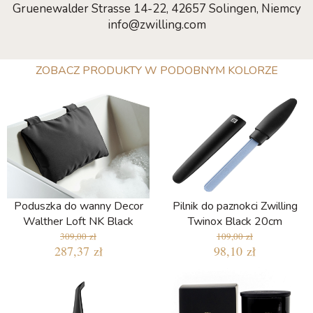
Gruenewalder Strasse 14-22, 42657 Solingen, Niemcy
info@zwilling.com
ZOBACZ PRODUKTY W PODOBNYM KOLORZE
Poduszka do wanny Decor
Pilnik do paznokci Zwilling
Walther Loft NK Black
Twinox Black 20cm
309,00 zł
109,00 zł
287,37 zł
98,10 zł