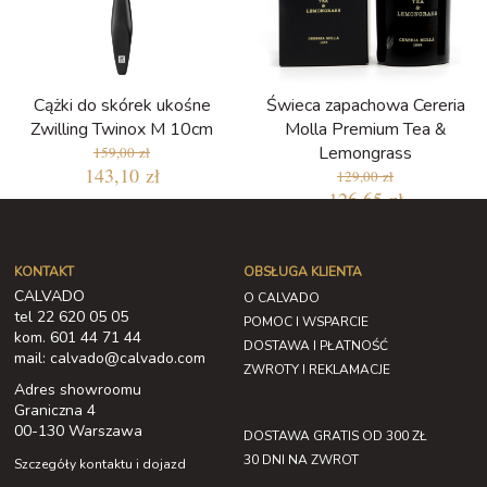
Cążki do skórek ukośne
Świeca zapachowa Cereria
Zwilling Twinox M 10cm
Molla Premium Tea &
Lemongrass
159,00 zł
143,10 zł
129,00 zł
126,65 zł
Najniższa cena w ciągu ostatnich 30
dni: 109,65 zł
KONTAKT
OBSŁUGA KLIENTA
CALVADO
O CALVADO
tel 22 620 05 05
POMOC I WSPARCIE
kom. 601 44 71 44
DOSTAWA I PŁATNOŚĆ
mail: calvado@calvado.com
ZWROTY I REKLAMACJE
Adres showroomu
Graniczna 4
00-130 Warszawa
DOSTAWA GRATIS OD 300 ZŁ
30 DNI NA ZWROT
Szczegóły kontaktu i dojazd