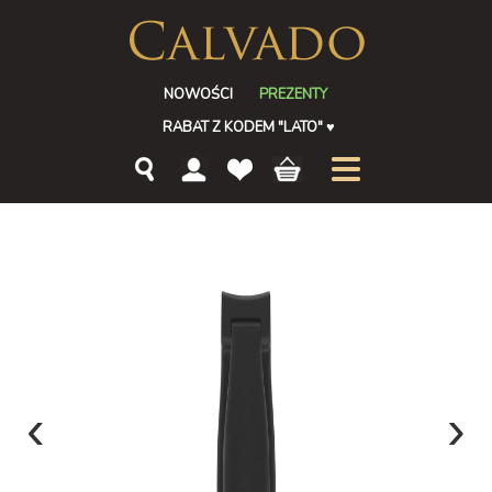
NOWOŚCI
PREZENTY
RABAT Z KODEM "LATO"
♥
‹
›