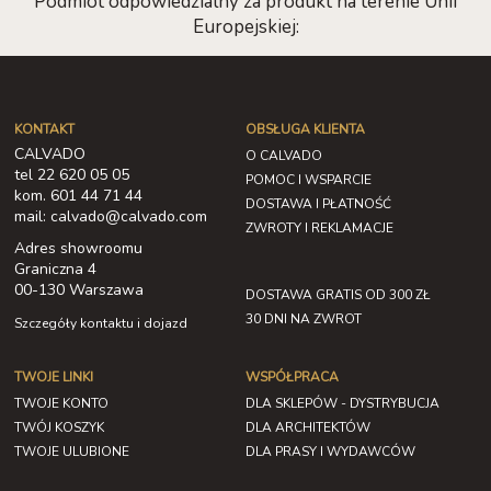
Podmiot odpowiedzialny za produkt na terenie Unii
Europejskiej:
KONTAKT
OBSŁUGA KLIENTA
CALVADO
O CALVADO
tel 22 620 05 05
POMOC I WSPARCIE
kom. 601 44 71 44
DOSTAWA I PŁATNOŚĆ
mail: calvado@calvado.com
ZWROTY I REKLAMACJE
Adres showroomu
Graniczna 4
00-130 Warszawa
DOSTAWA GRATIS OD 300 ZŁ
30 DNI NA ZWROT
Szczegóły kontaktu i dojazd
TWOJE LINKI
WSPÓŁPRACA
TWOJE KONTO
DLA SKLEPÓW - DYSTRYBUCJA
TWÓJ KOSZYK
DLA ARCHITEKTÓW
TWOJE ULUBIONE
DLA PRASY I WYDAWCÓW