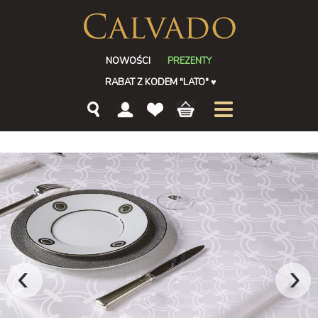
NOWOŚCI
PREZENTY
RABAT Z KODEM "LATO"
♥
‹
›