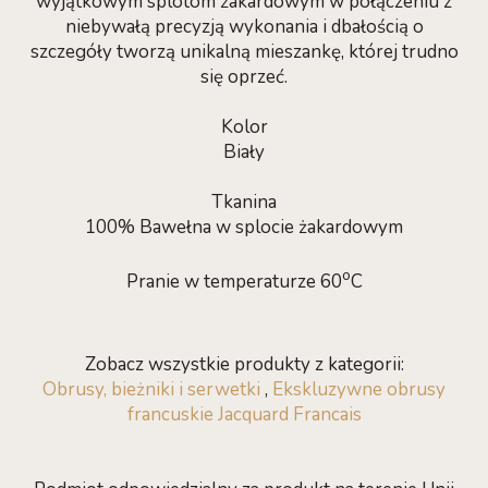
wyjątkowym splotom żakardowym w połączeniu z
niebywałą precyzją wykonania i dbałością o
szczegóły tworzą unikalną mieszankę, której trudno
się oprzeć.
Kolor
Biały
Tkanina
100% Bawełna w splocie żakardowym
o
Pranie w temperaturze 60
C
Zobacz wszystkie produkty z kategorii:
Obrusy, bieżniki i serwetki
,
Ekskluzywne obrusy
francuskie Jacquard Francais