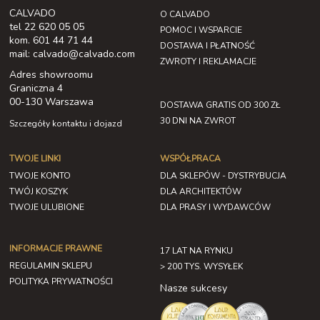
CALVADO
O CALVADO
tel 22 620 05 05
POMOC I WSPARCIE
kom. 601 44 71 44
DOSTAWA I PŁATNOŚĆ
mail: calvado@calvado.com
ZWROTY I REKLAMACJE
Adres showroomu
Graniczna 4
00-130 Warszawa
DOSTAWA GRATIS OD 300 ZŁ
30 DNI NA ZWROT
Szczegóły kontaktu i dojazd
TWOJE LINKI
WSPÓŁPRACA
TWOJE KONTO
DLA SKLEPÓW - DYSTRYBUCJA
TWÓJ KOSZYK
DLA ARCHITEKTÓW
TWOJE ULUBIONE
DLA PRASY I WYDAWCÓW
INFORMACJE PRAWNE
17 LAT NA RYNKU
REGULAMIN SKLEPU
> 200 TYS. WYSYŁEK
POLITYKA PRYWATNOŚCI
Nasze sukcesy