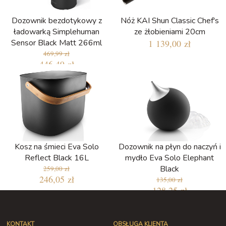
Dozownik bezdotykowy z
Nóż KAI Shun Classic Chef's
ładowarką Simplehuman
ze żłobieniami 20cm
Sensor Black Matt 266ml
1 139,00 zł
469,99 zł
446,49 zł
Najniższa cena w ciągu ostatnich 30
dni: 399,49 zł
Kosz na śmieci Eva Solo
Dozownik na płyn do naczyń i
Reflect Black 16L
mydło Eva Solo Elephant
Black
259,00 zł
246,05 zł
135,00 zł
128,25 zł
KONTAKT
OBSŁUGA KLIENTA