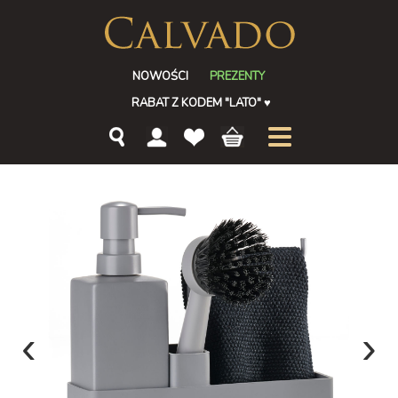
NOWOŚCI
PREZENTY
RABAT Z KODEM "LATO"
♥
‹
›