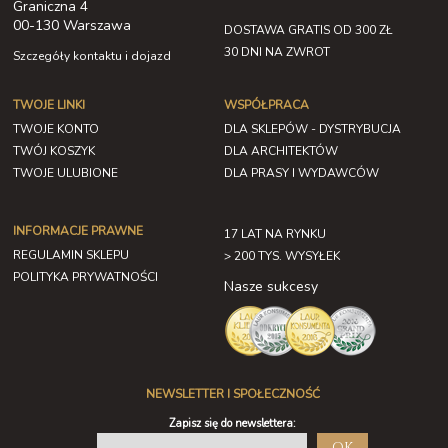
Graniczna 4
00-130 Warszawa
DOSTAWA GRATIS OD 300 ZŁ
30 DNI NA ZWROT
Szczegóły kontaktu i dojazd
TWOJE LINKI
WSPÓŁPRACA
TWOJE KONTO
DLA SKLEPÓW - DYSTRYBUCJA
TWÓJ KOSZYK
DLA ARCHITEKTÓW
TWOJE ULUBIONE
DLA PRASY I WYDAWCÓW
INFORMACJE PRAWNE
17 LAT NA RYNKU
REGULAMIN SKLEPU
> 200 TYS. WYSYŁEK
POLITYKA PRYWATNOŚCI
Nasze sukcesy
NEWSLETTER I SPOŁECZNOŚĆ
Zapisz się do newslettera:
OK