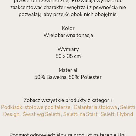
przestrzeni zewnętrznej. Pozwalają wyrazić lub
zaakcentować charakter wnętrza i z pewnością nie
pozwalają, aby przejść obok nich obojętnie.
Kolor
Wielobarwna tonacja
Wymiary
50 x 35 cm
Materiał
50% Bawełna, 50% Poliester
Zobacz wszystkie produkty z kategorii:
Podkładki stołowe pod talerze
,
Galanteria stołowa
,
Seletti
Design
,
Świat wg Seletti
,
Seletti na Start
,
Seletti Hybrid
Podmiot odpowiedzialny za produkt na terenie Unii