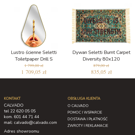
Lustro ścienne Seletti
Dywan Seletti Burnt Carpet
Toiletpaper Drill S
Diversity 80x120
1 799,00 zł
879,00 zł
1 709,05 zł
835,05 zł
KONTAKT
OBSŁUGA KLIENTA
CALVADO
O CALVADO
tel 22 620 05 05
POMOC I WSPARCIE
kom. 601 44 71 44
DOSTAWA I PŁATNOŚĆ
mail: calvado@calvado.com
ZWROTY I REKLAMACJE
Adres showroomu