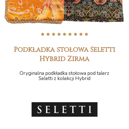
1
2
3
4
5
6
7
8
9
Podkładka stołowa Seletti
Hybrid Zirma
Oryginalna podkładka stołowa pod talerz
Seletti z kolekcji Hybrid