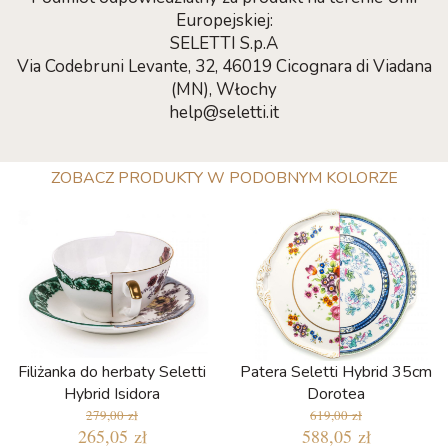
Europejskiej:
SELETTI S.p.A
Via Codebruni Levante, 32, 46019 Cicognara di Viadana
(MN), Włochy
help@seletti.it
ZOBACZ PRODUKTY W PODOBNYM KOLORZE
Filiżanka do herbaty Seletti
Patera Seletti Hybrid 35cm
Hybrid Isidora
Dorotea
279,00 zł
619,00 zł
265,05 zł
588,05 zł