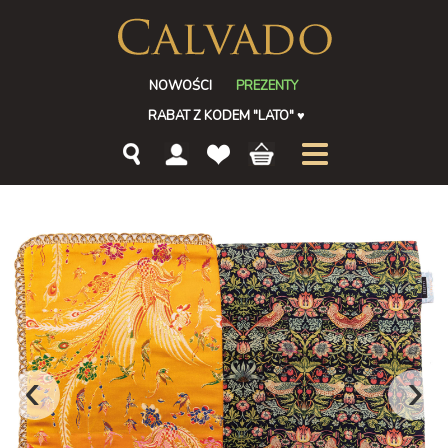
NOWOŚCI
PREZENTY
RABAT Z KODEM "LATO"
♥
‹
›