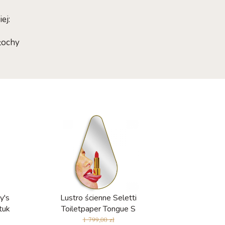
ej:
łochy
y's
Lustro ścienne Seletti
tuk
Toiletpaper Tongue S
1 799,00 zł