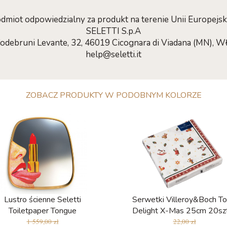
dmiot odpowiedzialny za produkt na terenie Unii Europejski
SELETTI S.p.A
Codebruni Levante, 32, 46019 Cicognara di Viadana (MN), W
help@seletti.it
ZOBACZ PRODUKTY W PODOBNYM KOLORZE
Lustro ścienne Seletti
Serwetki Villeroy&Boch To
Toiletpaper Tongue
Delight X-Mas 25cm 20sz
1 559,00 zł
22,00 zł