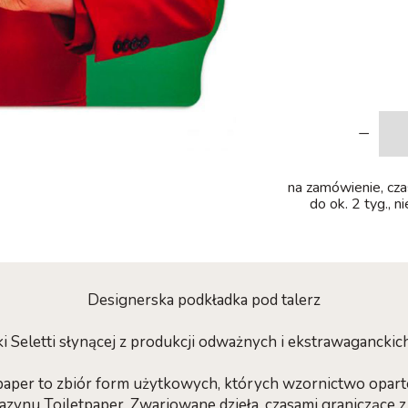
-
na zamówienie, czas
do ok. 2 tyg., n
Designerska podkładka pod talerz
 Seletti słynącej z produkcji odważnych i ekstrawagancki
tpaper to zbiór form użytkowych, których wzornictwo opart
ynu Toiletpaper. Zwariowane dzieła, czasami graniczące z