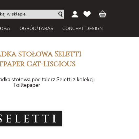
ROBA
OGRÓD/TARAS
CONCEPT DESIGN
dka stołowa Seletti
tpaper Cat-Liscious
dka stołowa pod talerz Seletti z kolekcji
Toiltepaper