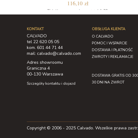
116,10 zł
Najniższa cena w ciągu ostatnich 30
dni: 109,65 zł
KONTAKT
OBSŁUGA KLIENTA
CALVADO
O CALVADO
tel 22 620 05 05
POMOC I WSPARCIE
kom. 601 44 71 44
DOSTAWA I PŁATNOŚĆ
mail: calvado@calvado.com
ZWROTY I REKLAMACJE
Adres showroomu
Graniczna 4
00-130 Warszawa
DOSTAWA GRATIS OD 300
30 DNI NA ZWROT
Szczegóły kontaktu i dojazd
Copyright © 2006 - 2025 Calvado. Wszelkie prawa zast