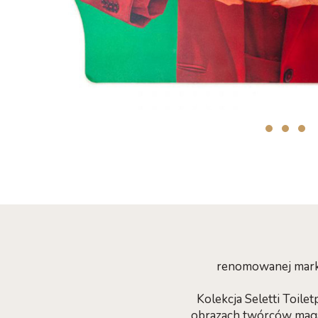
renomowanej marki
Kolekcja Seletti Toile
obrazach twórców magaz