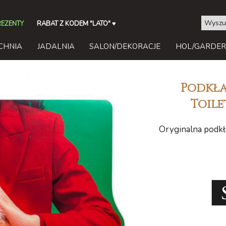
REZENTY
RABAT Z KODEM "LATO"
♥
CHNIA
JADALNIA
SALON/DEKORACJE
HOL/GARDE
Podkła
Toile
Oryginalna podkła