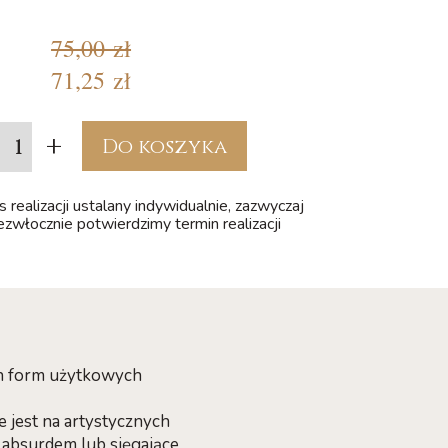
75,00 zł
71,25 zł
+
Do koszyka
 realizacji ustalany indywidualnie, zazwyczaj
iezwłocznie potwierdzimy termin realizacji
ch form użytkowych
e jest na artystycznych
 absurdem lub sięgające