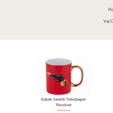
Po
Via 
Kubek Seletti Toiletpaper
Revolver
129,00 zł