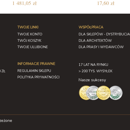
1 481,05 zł
17,60 zł
TWOJE LINKI
WSPÓŁPRACA
TWOJE KONTO
DLA SKLEPÓW - DYSTRYBUCJA
TWÓJ KOSZYK
DLA ARCHITEKTÓW
TWOJE ULUBIONE
DLA PRASY I WYDAWCÓW
INFORMACJE PRAWNE
17 LAT NA RYNKU
REGULAMIN SKLEPU
 ZŁ
> 200 TYS. WYSYŁEK
POLITYKA PRYWATNOŚCI
Nasze sukcesy
rzeżone