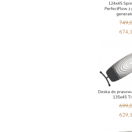
124x45 Spri
PerfectFlow z
generat
749,0
674,1
Deska do prasowa
135x45 Ti
699,0
629,1