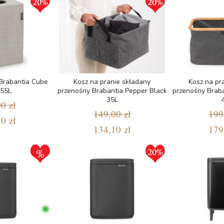
 Brabantia Cube
Kosz na pranie składany
Kosz na pr
 55L
przenośny Brabantia Pepper Black
przenośny Braba
35L
0 zł
149,00 zł
199
0 zł
134,10 zł
179