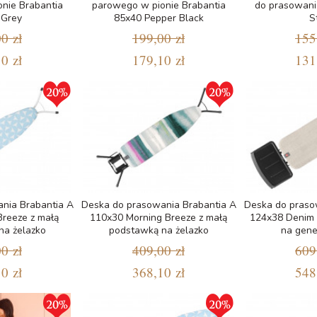
nie Brabantia
parowego w pionie Brabantia
do prasowania
 Grey
85x40 Pepper Black
S
0 zł
199,00 zł
155
0 zł
179,10 zł
131
nia Brabantia A
Deska do prasowania Brabantia A
Deska do praso
Breeze z małą
110x30 Morning Breeze z małą
124x38 Denim 
na żelazko
podstawką na żelazko
na gene
0 zł
409,00 zł
609
0 zł
368,10 zł
548