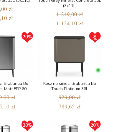
att 33L (3x11L)
Touch Grey Mineral Concrete 33L
(3x11L)
,00 zł
1 249,00 zł
,10 zł
1 124,10 zł
ci Brabantia Bo
Kosz na śmieci Brabantia Bo
el Matt FPP 60L
Touch Platinum 36L
9,00 zł
929,00 zł
5,10 zł
789,65 zł