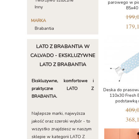
Tworzywo sztuczne
parowego w pio
Inny
85x40
199,0
MARKA
179,1
Brabantia
LATO Z BRABANTIA W
CALVADO - EKSKLUZYWNE
LATO Z BRABANTIA
Ekskluzywne, komfortowe i
praktyczne LATO Z
Deska do prasowa
110x30 Fresh 
BRABANTIA.
podstawką 
409,0
Najlepsze marki, najwyższa
368,1
jakość oraz szeroki wybór - to
wszystko znajdziesz w naszym
sklepie w kategorii LATO Z