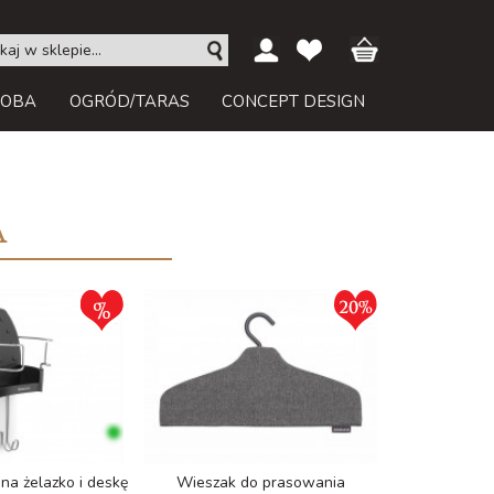
ROBA
OGRÓD/TARAS
CONCEPT DESIGN
A
na żelazko i deskę
Wieszak do prasowania