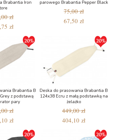
 Brabantia Iron
parowego Brabantia Pepper Black
tore
75,00 zł
,00 zł
67,50 zł
,75 zł
wania Brabantia B
Deska do prasowania Brabantia B
Grey z podstawą
124x38 Ecru z małą podstawką na
rator pary
żelazko
,00 zł
449,00 zł
,10 zł
404,10 zł