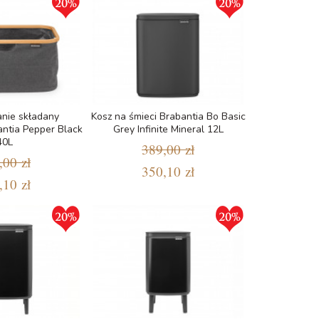
anie składany
Kosz na śmieci Brabantia Bo Basic
ntia Pepper Black
Grey Infinite Mineral 12L
40L
389,00 zł
,00 zł
350,10 zł
,10 zł