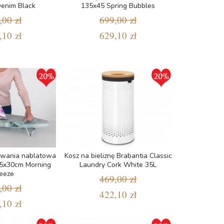
enim Black
135x45 Spring Bubbles
,00 zł
699,00 zł
,10 zł
629,10 zł
owania nablatowa
Kosz na bieliznę Brabantia Classic
95x30cm Morning
Laundry Cork White 35L
eeze
469,00 zł
,00 zł
422,10 zł
,10 zł