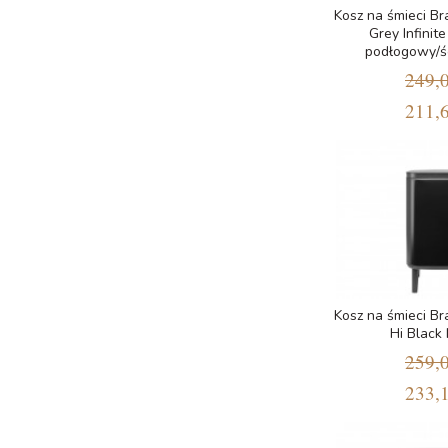
Kosz na śmieci Br
Grey Infinit
podłogowy/ś
249,0
211,6
Kosz na śmieci Br
Hi Black
259,0
233,1