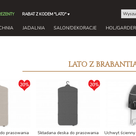
REZENTY
RABAT Z KODEM "LATO"
♥
CHNIA
JADALNIA
SALON/DEKORACJE
HOL/GARDE
LATO Z BRABANTI
 do prasowania
Składana deska do prasowania
Uchwyt ścienny 