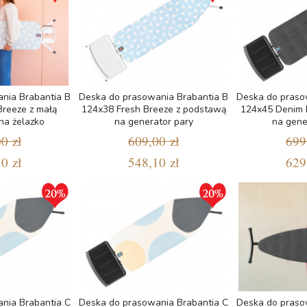
nia Brabantia B
Deska do prasowania Brabantia B
Deska do praso
Breeze z małą
124x38 Fresh Breeze z podstawą
124x45 Denim 
na żelazko
na generator pary
na gene
0 zł
609,00 zł
699
0 zł
548,10 zł
629
nia Brabantia C
Deska do prasowania Brabantia C
Deska do praso