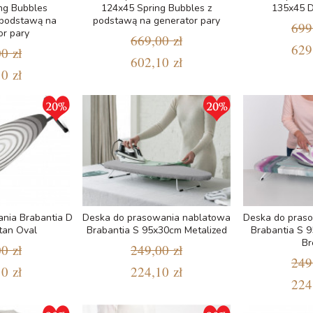
ng Bubbles
124x45 Spring Bubbles z
135x45 D
 podstawą na
podstawą na generator pary
699
or pary
669,00 zł
629
0 zł
602,10 zł
0 zł
nia Brabantia D
Deska do prasowania nablatowa
Deska do pras
tan Oval
Brabantia S 95x30cm Metalized
Brabantia S 
Br
0 zł
249,00 zł
249
0 zł
224,10 zł
224