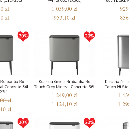
4L (11L+23L)
White 60L (2x30L)
Touch Black M
0 zł
1 059,00 zł
929
0 zł
953,10 zł
836
 Brabantia Bo
Kosz na śmieci Brabantia Bo
Kosz na śmie
al Concrete 34L
Touch Grey Mineral Concrete 36L
Touch Hi Ste
23L)
1 249,00 zł
1 43
00 zł
1 124,10 zł
1 29
10 zł