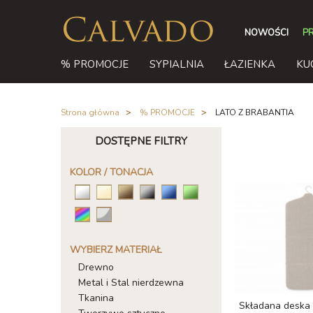
NOWOŚCI
P
% PROMOCJE
SYPIALNIA
ŁAZIENKA
KU
Strona główna
/
% PROMOCJE
/
LATO Z BRABANTIA
DOSTĘPNE FILTRY
KOLOR / TONACJA
WYBIERZ MATERIAŁ
Drewno
Metal i Stal nierdzewna
Tkanina
Składana deska