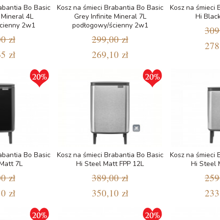
abantia Bo Basic
Kosz na śmieci Brabantia Bo Basic
Kosz na śmieci 
e Mineral 4L
Grey Infinite Mineral 7L
Hi Blac
cienny 2w1
podłogowy/ścienny 2w1
309
0 zł
299,00 zł
278
5 zł
269,10 zł
abantia Bo Basic
Kosz na śmieci Brabantia Bo Basic
Kosz na śmieci 
 Matt 7L
Hi Steel Matt FPP 12L
Hi Steel 
0 zł
389,00 zł
259
0 zł
350,10 zł
233