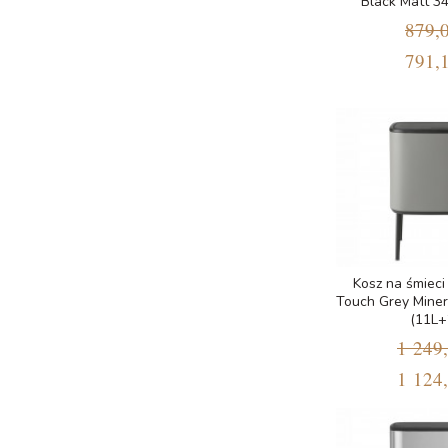
Black Matt 3
879,0
791,1
Kosz na śmieci
Touch Grey Miner
(11L+
1 249,
1 124,