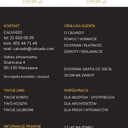
219,99 zł
239,99 zł
KONTAKT
OBSŁUGA KLIENTA
CALVADO
O CALVADO
tel 22 620 05 05
POMOC I WSPARCIE
kom. 601 44 71 44
DOSTAWA I PŁATNOŚĆ
mail: calvado@calvado.com
ZWROTY I REKLAMACJE
Adres showroomu
Graniczna 4
00-130 Warszawa
DOSTAWA GRATIS OD 300 ZŁ
30 DNI NA ZWROT
Szczegóły kontaktu i dojazd
TWOJE LINKI
WSPÓŁPRACA
TWOJE KONTO
DLA SKLEPÓW - DYSTRYBUCJA
TWÓJ KOSZYK
DLA ARCHITEKTÓW
TWOJE ULUBIONE
DLA PRASY I WYDAWCÓW
INFORMACJE PRAWNE
17 LAT NA RYNKU