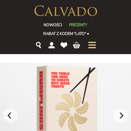
NOWOŚCI
PREZENTY
RABAT Z KODEM "LATO"
♥
‹
›