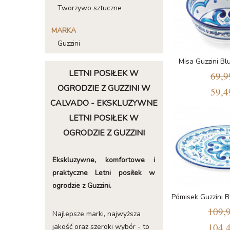
Tworzywo sztuczne
MARKA
Guzzini
Misa Guzzini B
LETNI POSIŁEK W
69,9
OGRODZIE Z GUZZINI W
59,4
CALVADO - EKSKLUZYWNE
LETNI POSIŁEK W
OGRODZIE Z GUZZINI
Ekskluzywne, komfortowe i
praktyczne Letni posiłek w
ogrodzie z Guzzini.
Pómisek Guzzini 
109,9
Najlepsze marki, najwyższa
104,4
jakość oraz szeroki wybór - to