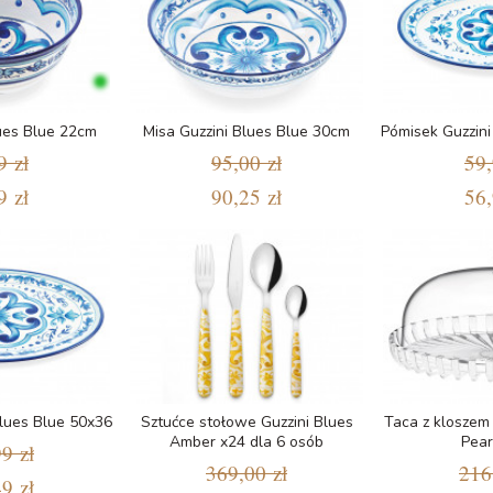
lues Blue 22cm
Misa Guzzini Blues Blue 30cm
Pómisek Guzzini
9 zł
95,00 zł
59,
9 zł
90,25 zł
56,
Blues Blue 50x36
Sztućce stołowe Guzzini Blues
Taca z kloszem 
Amber x24 dla 6 osób
Pear
9 zł
369,00 zł
216
9 zł