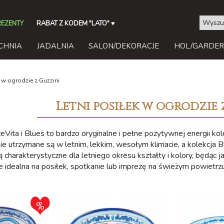
REZENTY
RABAT Z KODEM "LATO"
♥
CHNIA
JADALNIA
SALON/DEKORACJE
HOL/GARDE
k w ogrodzie z Guzzini
Letni posiłek w ogrodzie 
ceVita i Blues to bardzo oryginalne i pełne pozytywnej energii kol
 utrzymane są w letnim, lekkim, wesołym klimacie, a kolekcja B
 charakterystyczne dla letniego okresu kształty i kolory, będąc
e idealna na posiłek, spotkanie lub imprezę na świeżym powietrzu,