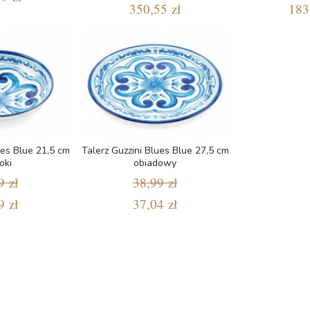
350,55 zł
183
ues Blue 21,5 cm
Talerz Guzzini Blues Blue 27,5 cm
oki
obiadowy
9 zł
38,99 zł
9 zł
37,04 zł