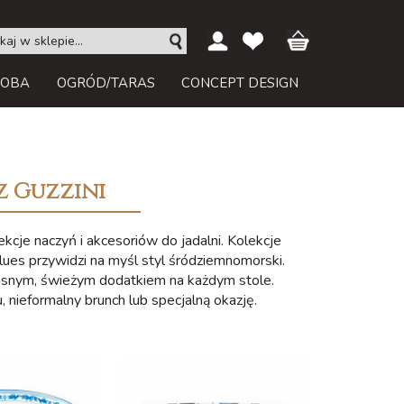
ROBA
OGRÓD/TARAS
CONCEPT DESIGN
z Guzzini
ekcje naczyń i akcesoriów do jadalni. Kolekcje
lues przywidzi na myśl styl śródziemnomorski.
 jasnym, świeżym dodatkiem na każdym stole.
 nieformalny brunch lub specjalną okazję.