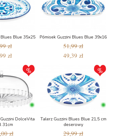
 Blues Blue 35x25
Pómisek Guzzini Blues Blue 39x16
99 zł
51,99 zł
99 zł
49,39 zł
Guzzini DolceVita
Talerz Guzzini Blues Blue 21,5 cm
l 31cm
deserowy
,00 zł
29,99 zł