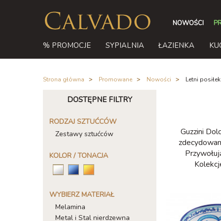
NOWOŚCI
P
% PROMOCJE
SYPIALNIA
ŁAZIENKA
KU
Strona główna
/
Promowane
/
Nowości
/
Letni posiłe
DOSTĘPNE FILTRY
RODZAJ SZTUĆCÓW
Guzzini Dol
Zestawy sztućców
zdecydowanie
Przywołują
KOLOR / TONACJA
Kolekcj
WYBIERZ MATERIAŁ
Melamina
Metal i Stal nierdzewna