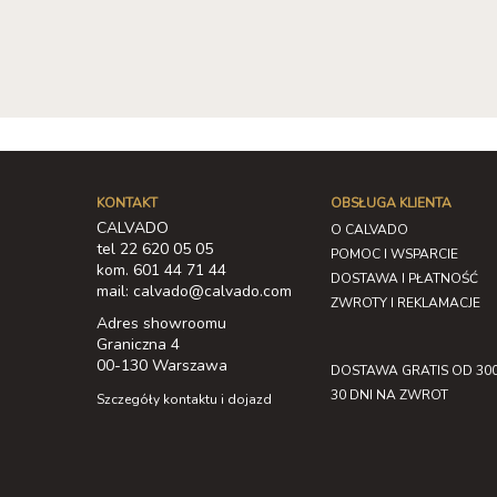
KONTAKT
OBSŁUGA KLIENTA
CALVADO
O CALVADO
tel 22 620 05 05
POMOC I WSPARCIE
kom. 601 44 71 44
DOSTAWA I PŁATNOŚĆ
mail: calvado@calvado.com
ZWROTY I REKLAMACJE
Adres showroomu
Graniczna 4
00-130 Warszawa
DOSTAWA GRATIS OD 300
30 DNI NA ZWROT
Szczegóły kontaktu i dojazd