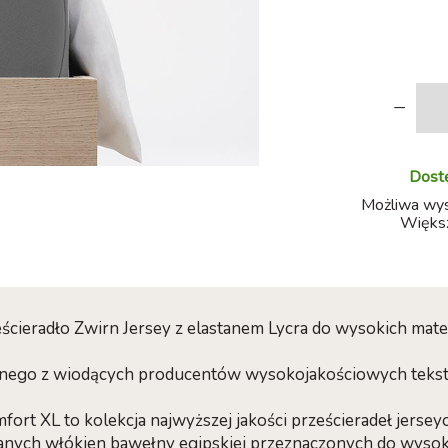
-
Dostę
Możliwa wysy
Większ
ścieradło Zwirn Jersey z elastanem Lycra do wysokich mat
ednego z wiodących producentów wysokojakościowych teks
fort XL to kolekcja najwyższej jakości prześcieradeł jer
nych włókien bawełny egipskiej przeznaczonych do wysoki