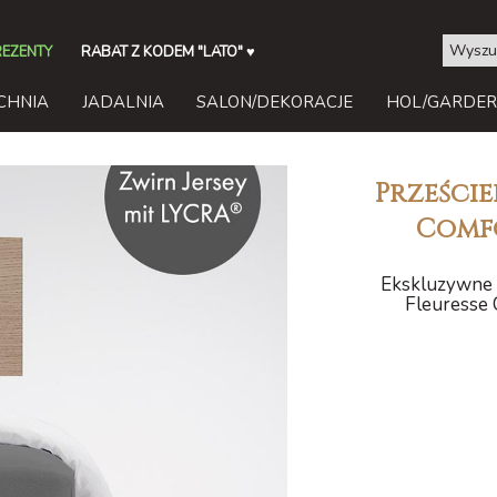
REZENTY
RABAT Z KODEM "LATO"
♥
CHNIA
JADALNIA
SALON/DEKORACJE
HOL/GARDE
Przeście
Comfo
Ekskluzywne p
Fleuresse 