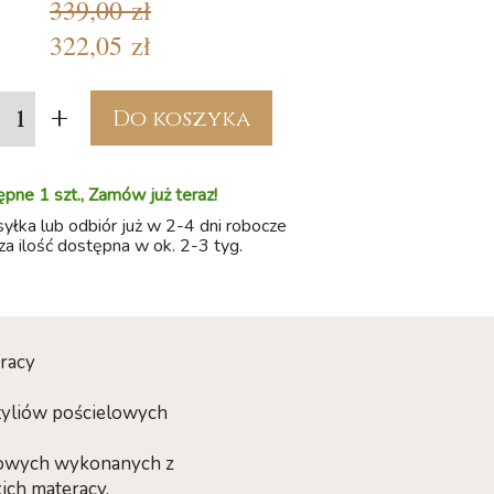
339,00 zł
322,05 zł
+
Do koszyka
pne 1 szt., Zamów już teraz!
łka lub odbiór już w 2-4 dni robocze
a ilość dostępna w ok. 2-3 tyg.
eracy
tyliów pościelowych
seyowych wykonanych z
ch materacy.