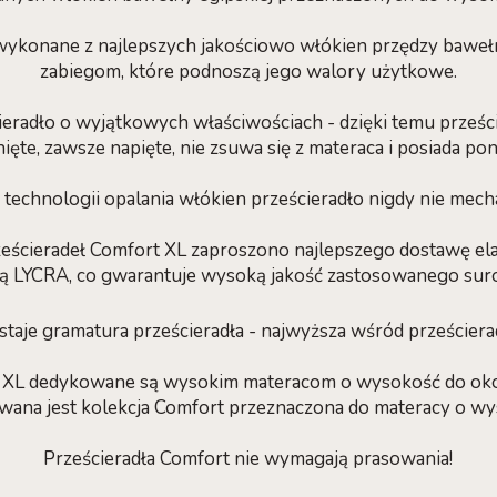
 wykonane z najlepszych jakościowo włókien przędzy baweł
zabiegom, które podnoszą jego walory użytkowe.
ieradło o wyjątkowych właściwościach - dzięki temu prześc
ięte, zawsze napięte, nie zsuwa się z materaca i posiada po
 technologii opalania włókien prześcieradło nigdy nie mecha
ześcieradeł Comfort XL zaproszono najlepszego dostawę el
ą LYCRA, co gwarantuje wysoką jakość zastosowanego sur
staje gramatura prześcieradła - najwyższa wśród przeście
t XL dedykowane są wysokim materacom o wysokość do oko
wana jest kolekcja Comfort przeznaczona do materacy o wy
Prześcieradła Comfort nie wymagają prasowania!