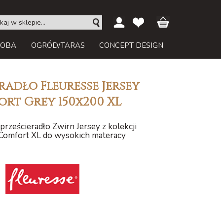
ROBA
OGRÓD/TARAS
CONCEPT DESIGN
radło Fleuresse Jersey
rt Grey 150x200 XL
rześcieradło Zwirn Jersey z kolekcji
Comfort XL do wysokich materacy