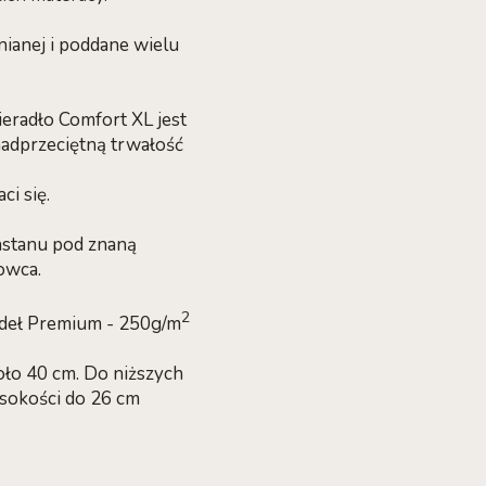
nianej i poddane wielu
ieradło Comfort XL jest
nadprzeciętną trwałość
ci się.
astanu pod znaną
owca.
2
radeł Premium - 250g/m
ło 40 cm. Do niższych
sokości do 26 cm