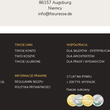
86157 Augsburg
Niemcy
info@fleuresse.de
TWOJE LINKI
WSPÓŁPRACA
TWOJE KONTO
DLA SKLEPÓW - DYSTRYBUCJA
TWÓJ KOSZYK
DLA ARCHITEKTÓW
TWOJE ULUBIONE
DLA PRASY I WYDAWCÓW
INFORMACJE PRAWNE
17 LAT NA RYNKU
REGULAMIN SKLEPU
 ZŁ
> 200 TYS. WYSYŁEK
POLITYKA PRYWATNOŚCI
Nasze sukcesy