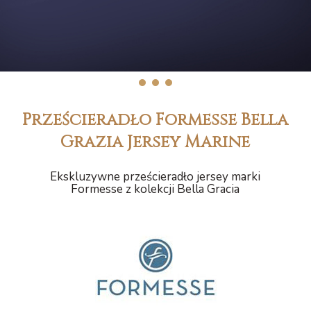
1
2
3
Prześcieradło Formesse Bella
Grazia Jersey Marine
Ekskluzywne prześcieradło jersey marki
Formesse z kolekcji Bella Gracia