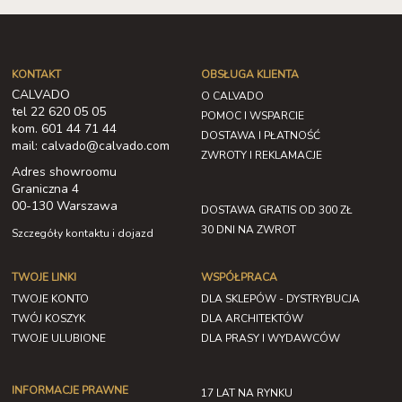
KONTAKT
OBSŁUGA KLIENTA
CALVADO
O CALVADO
tel 22 620 05 05
POMOC I WSPARCIE
kom. 601 44 71 44
DOSTAWA I PŁATNOŚĆ
mail: calvado@calvado.com
ZWROTY I REKLAMACJE
Adres showroomu
Graniczna 4
00-130 Warszawa
DOSTAWA GRATIS OD 300 ZŁ
30 DNI NA ZWROT
Szczegóły kontaktu i dojazd
TWOJE LINKI
WSPÓŁPRACA
TWOJE KONTO
DLA SKLEPÓW - DYSTRYBUCJA
TWÓJ KOSZYK
DLA ARCHITEKTÓW
TWOJE ULUBIONE
DLA PRASY I WYDAWCÓW
INFORMACJE PRAWNE
17 LAT NA RYNKU