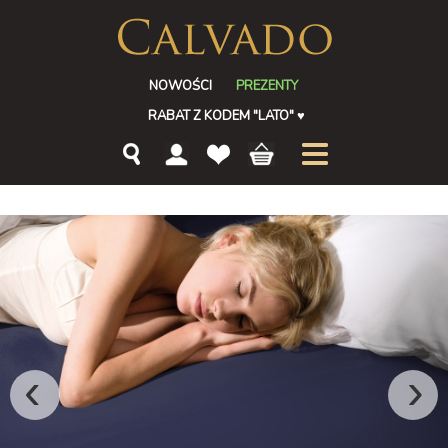
NOWOŚCI
PREZENTY
RABAT Z KODEM "LATO"
♥
‹
›