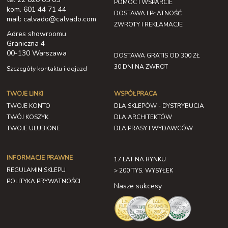
POMOC I WSPARCIE
kom. 601 44 71 44
DOSTAWA I PŁATNOŚĆ
mail: calvado@calvado.com
ZWROTY I REKLAMACJE
Adres showroomu
Graniczna 4
00-130 Warszawa
DOSTAWA GRATIS OD 300 ZŁ
30 DNI NA ZWROT
Szczegóły kontaktu i dojazd
TWOJE LINKI
WSPÓŁPRACA
TWOJE KONTO
DLA SKLEPÓW - DYSTRYBUCJA
TWÓJ KOSZYK
DLA ARCHITEKTÓW
TWOJE ULUBIONE
DLA PRASY I WYDAWCÓW
INFORMACJE PRAWNE
17 LAT NA RYNKU
REGULAMIN SKLEPU
> 200 TYS. WYSYŁEK
POLITYKA PRYWATNOŚCI
Nasze sukcesy