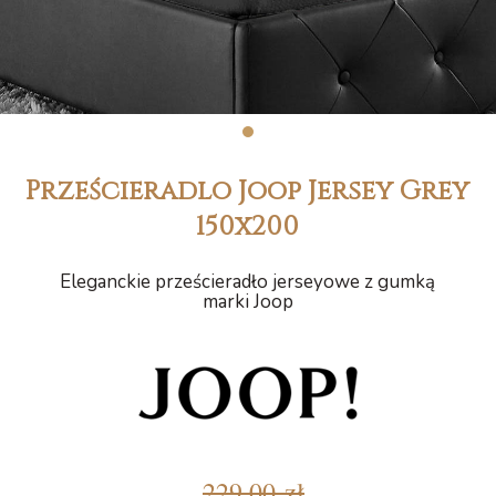
1
Prześcieradlo Joop Jersey Grey
150x200
Eleganckie prześcieradło jerseyowe z gumką
marki Joop
229,00 zł