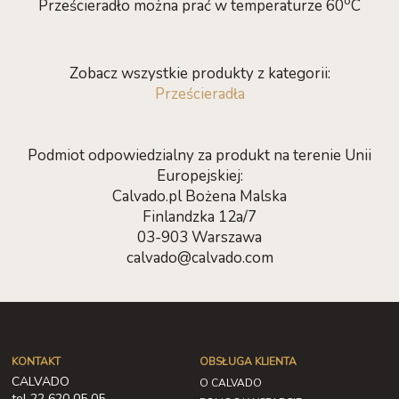
o
Prześcieradło można prać w temperaturze 60
C
Zobacz wszystkie produkty z kategorii:
Prześcieradła
Podmiot odpowiedzialny za produkt na terenie Unii
Europejskiej:
Calvado.pl Bożena Malska
Finlandzka 12a/7
03-903 Warszawa
calvado@calvado.com
KONTAKT
OBSŁUGA KLIENTA
CALVADO
O CALVADO
tel 22 620 05 05