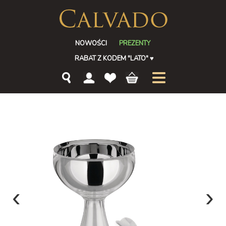
NOWOŚCI
PREZENTY
RABAT Z KODEM "LATO"
♥
‹
›