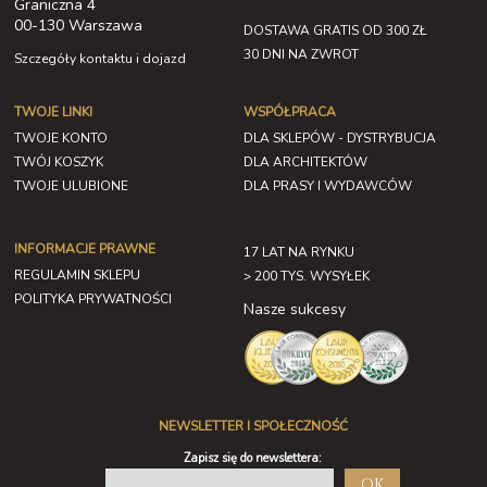
Graniczna 4
00-130 Warszawa
DOSTAWA GRATIS OD 300 ZŁ
30 DNI NA ZWROT
Szczegóły kontaktu i dojazd
TWOJE LINKI
WSPÓŁPRACA
TWOJE KONTO
DLA SKLEPÓW - DYSTRYBUCJA
TWÓJ KOSZYK
DLA ARCHITEKTÓW
TWOJE ULUBIONE
DLA PRASY I WYDAWCÓW
INFORMACJE PRAWNE
17 LAT NA RYNKU
REGULAMIN SKLEPU
> 200 TYS. WYSYŁEK
POLITYKA PRYWATNOŚCI
Nasze sukcesy
NEWSLETTER I SPOŁECZNOŚĆ
Zapisz się do newslettera:
OK