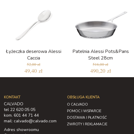
Łyżeczka deserowa Alessi
Patelnia Alessi Pots&Pans
Caccia
Steel 28cm
52,00 zł
516,00 zł
49,40 zł
490,20 zł
KONTAKT
OBSŁUGA KLIENTA
CALVADO
O CALVADO
tel 22 620 05 05
POMOC I WSPARCIE
kom. 601 44 71 44
DOSTAWA I PŁATNOŚĆ
mail: calvado@calvado.com
ZWROTY I REKLAMACJE
Adres showroomu