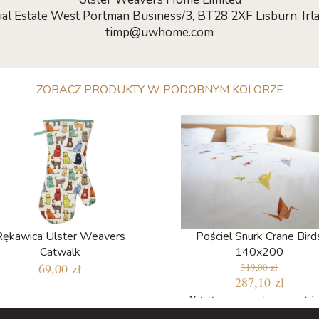
rial Estate West Portman Business/3, BT28 2XF Lisburn, Irl
timp@uwhome.com
ZOBACZ PRODUKTY W PODOBNYM KOLORZE
Rękawica Ulster Weavers
Pościel Snurk Crane Bird
Catwalk
140x200
69,00 zł
319,00 zł
287,10 zł
Najniższa cena w ciągu ostatnich
dni: 271,15 zł