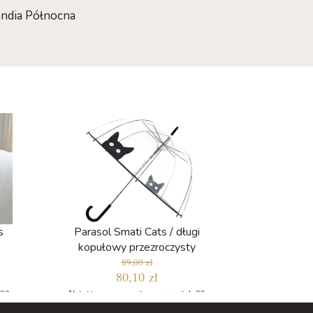
andia Północna
s
Parasol Smati Cats / długi
kopułowy przezroczysty
89,00 zł
80,10 zł
 30
Najniższa cena w ciągu ostatnich 30
dni: 75,65 zł