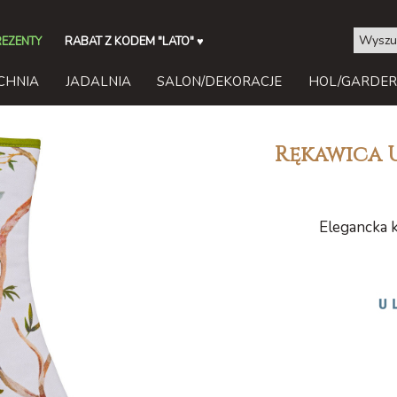
REZENTY
RABAT Z KODEM "LATO"
♥
CHNIA
JADALNIA
SALON/DEKORACJE
HOL/GARDE
Rękawica 
Elegancka 