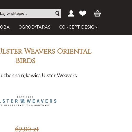
ROBA
OGRÓD/TARAS
CONCEPT DESIGN
Ulster Weavers Oriental
Birds
kuchenna rękawica Ulster Weavers
69,00 zł