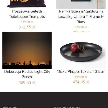
Poszewka Seletti
Ramka ścienna/ gablota na
Toiletpaper Trumpets
koszulkę Umbra T-Frame M
Black
329,00 zł
312,55 zł
279,00 zł
265,05 zł
Dekoracja Radius Light City
Miska Philippi Tokara 43,5cm
Zurich
499,00 zł
474,05 zł
389,00 zł