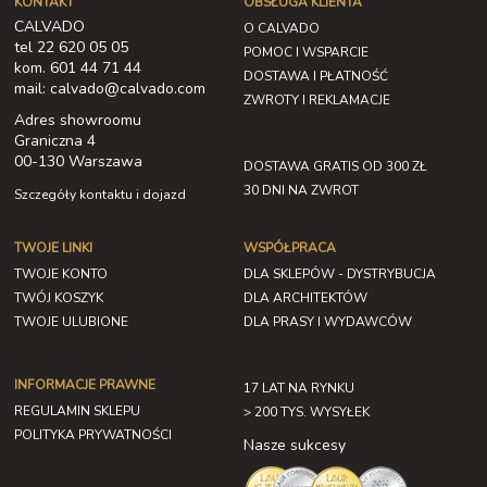
KONTAKT
OBSŁUGA KLIENTA
CALVADO
O CALVADO
tel 22 620 05 05
POMOC I WSPARCIE
kom. 601 44 71 44
DOSTAWA I PŁATNOŚĆ
mail: calvado@calvado.com
ZWROTY I REKLAMACJE
Adres showroomu
Graniczna 4
00-130 Warszawa
DOSTAWA GRATIS OD 300 ZŁ
30 DNI NA ZWROT
Szczegóły kontaktu i dojazd
TWOJE LINKI
WSPÓŁPRACA
TWOJE KONTO
DLA SKLEPÓW - DYSTRYBUCJA
TWÓJ KOSZYK
DLA ARCHITEKTÓW
TWOJE ULUBIONE
DLA PRASY I WYDAWCÓW
INFORMACJE PRAWNE
17 LAT NA RYNKU
REGULAMIN SKLEPU
> 200 TYS. WYSYŁEK
POLITYKA PRYWATNOŚCI
Nasze sukcesy