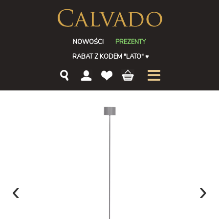
NOWOŚCI
PREZENTY
RABAT Z KODEM "LATO"
♥
‹
›