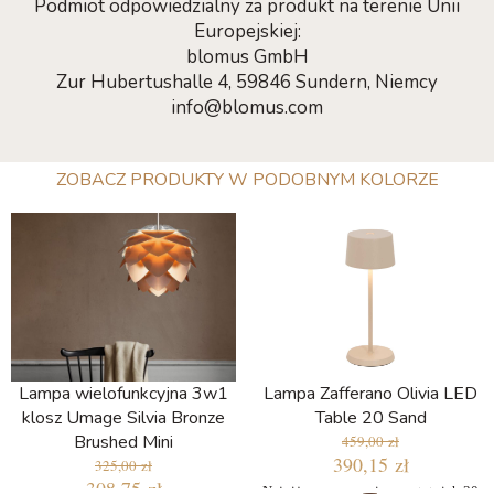
Podmiot odpowiedzialny za produkt na terenie Unii
Europejskiej:
blomus GmbH
Zur Hubertushalle 4, 59846 Sundern, Niemcy
info@blomus.com
ZOBACZ PRODUKTY W PODOBNYM KOLORZE
Lampa wielofunkcyjna 3w1
Lampa Zafferano Olivia LED
klosz Umage Silvia Bronze
Table 20 Sand
Brushed Mini
459,00 zł
390,15 zł
325,00 zł
308,75 zł
Najniższa cena w ciągu ostatnich 30