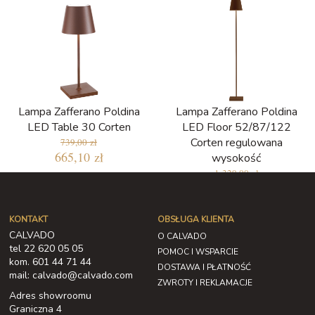
dni: 390,15 zł
Lampa Zafferano Poldina
Lampa Zafferano Poldina
LED Table 30 Corten
LED Floor 52/87/122
Corten regulowana
739,00 zł
665,10 zł
wysokość
1 329,00 zł
1 196,10 zł
KONTAKT
OBSŁUGA KLIENTA
CALVADO
O CALVADO
tel 22 620 05 05
POMOC I WSPARCIE
kom. 601 44 71 44
DOSTAWA I PŁATNOŚĆ
mail: calvado@calvado.com
ZWROTY I REKLAMACJE
Adres showroomu
Graniczna 4