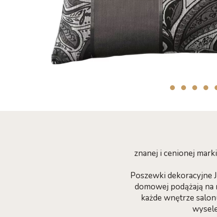
znanej i cenionej mar
Poszewki dekoracyjne Jo
domowej podążają na n
każde wnętrze salonu
wysele