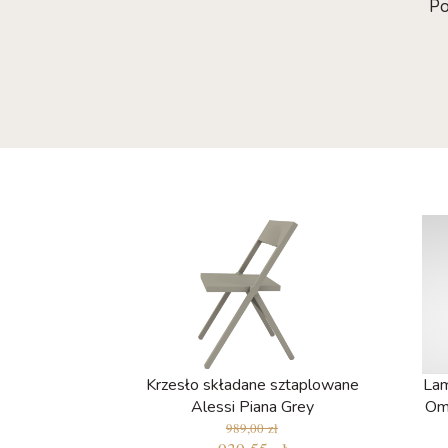
Po
Krzesło składane sztaplowane
Lam
Alessi Piana Grey
Om
989,00 zł