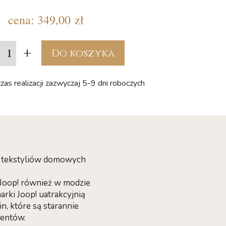
cena:
349,00 zł
+
Do koszyka
zas realizacji zazwyczaj 5-9 dni roboczych
az tekstyliów domowych
i Joop! również w modzie
rki Joop! uatrakcyjnią
n, które są starannie
centów.