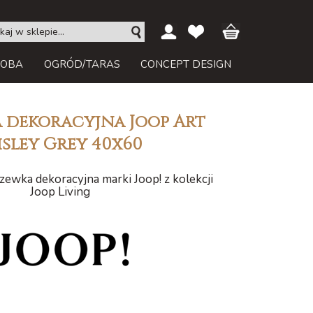
ROBA
OGRÓD/TARAS
CONCEPT DESIGN
 dekoracyjna Joop Art
isley Grey 40x60
ewka dekoracyjna marki Joop! z kolekcji
Joop Living