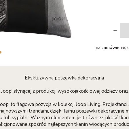
-
na zamówienie, c
Ekskluzywna poszewka dekoracyjna
ki Joop! słynącej z produkcji wysokojakościowej odzieży or
op! to flagowa pozycja w kolekcji Joop Living. Projektanc
ajnowszymi trendami, dzięki temu poszewki dekoracyjne ma
 lub sypialni. Ważnym elementem jest również jakość tkani
kcjonowane spośród najlepszych tkanin wiodących produ