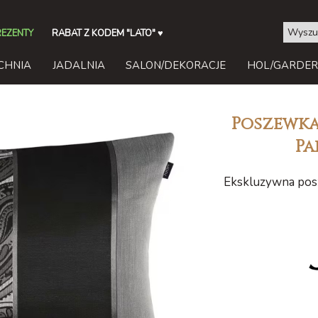
REZENTY
RABAT Z KODEM "LATO"
♥
CHNIA
JADALNIA
SALON/DEKORACJE
HOL/GARDE
Poszewka
Pa
Ekskluzywna posz