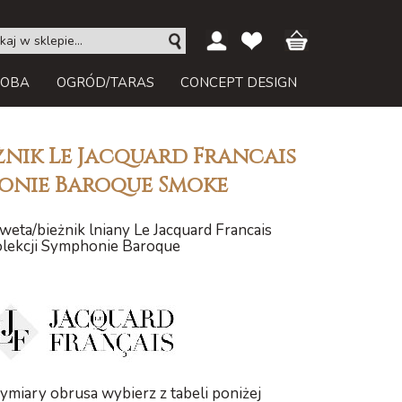
ROBA
OGRÓD/TARAS
CONCEPT DESIGN
żnik Le Jacquard Francais
onie Baroque Smoke
eta/bieżnik lniany Le Jacquard Francais
olekcji Symphonie Baroque
miary obrusa wybierz z tabeli poniżej