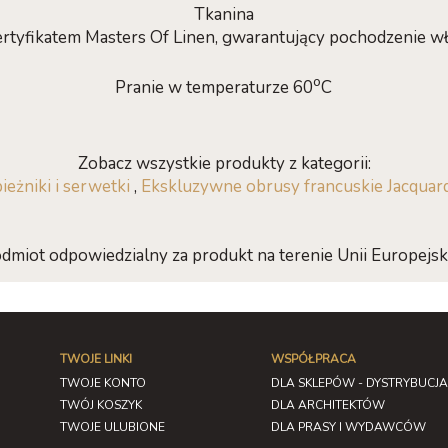
Tkanina
rtyfikatem Masters Of Linen, gwarantujący pochodzenie w
o
Pranie w temperaturze 60
C
Zobacz wszystkie produkty z kategorii:
ieżniki i serwetki
,
Ekskluzywne obrusy francuskie Jacquard
dmiot odpowiedzialny za produkt na terenie Unii Europejski
TWOJE LINKI
WSPÓŁPRACA
TWOJE KONTO
DLA SKLEPÓW - DYSTRYBUCJA
TWÓJ KOSZYK
DLA ARCHITEKTÓW
TWOJE ULUBIONE
DLA PRASY I WYDAWCÓW