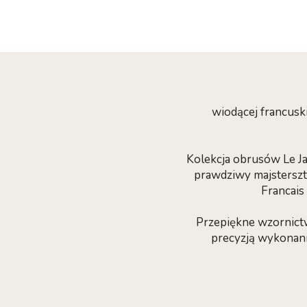
wiodącej francusk
Kolekcja obrusów Le Jac
prawdziwy majsterszt
Francais
Przepiękne wzornict
precyzją wykonania