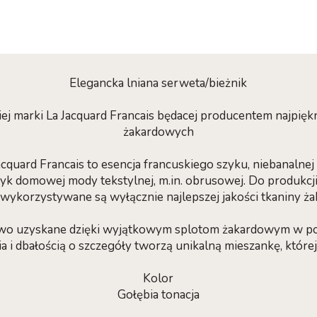
Elegancka lniana serweta/bieżnik
iej marki La Jacquard Francais będacej producentem najpię
żakardowych
quard Francais to esencja francuskiego szyku, niebanalnej 
yk domowej mody tekstylnej, m.in. obrusowej. Do produkcj
 wykorzystywane są wyłącznie najlepszej jakości tkaniny ż
wo uzyskane dzięki wyjątkowym splotom żakardowym w po
 i dbałością o szczegóły tworzą unikalną mieszankę, której
Kolor
Gołębia tonacja