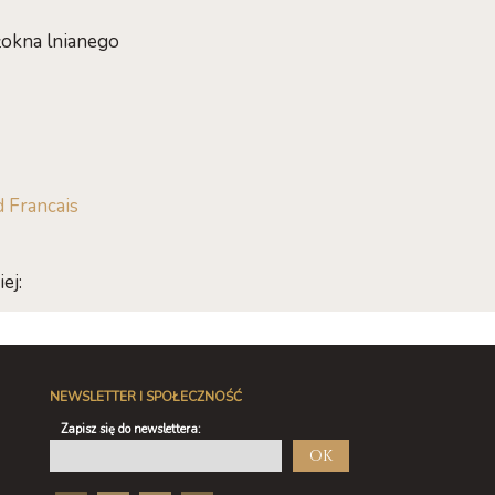
łokna lnianego
 Francais
ej:
NEWSLETTER I SPOŁECZNOŚĆ
Zapisz się do newslettera:
OK