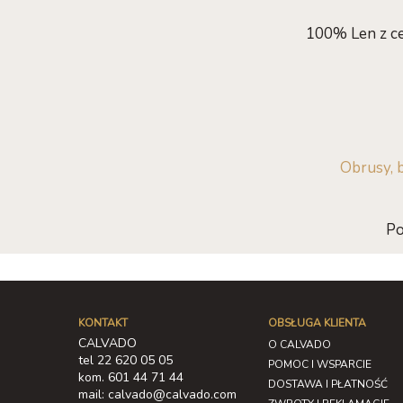
100% Len z ce
Obrusy, b
Po
KONTAKT
OBSŁUGA KLIENTA
CALVADO
O CALVADO
tel 22 620 05 05
POMOC I WSPARCIE
kom. 601 44 71 44
DOSTAWA I PŁATNOŚĆ
mail: calvado@calvado.com