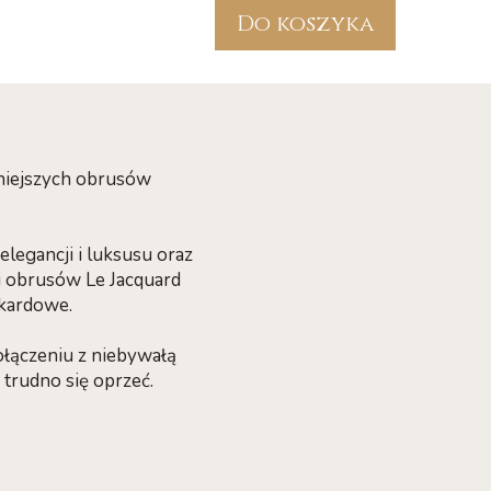
Do koszyka
kniejszych obrusów
elegancji i luksusu oraz
i obrusów Le Jacquard
akardowe.
łączeniu z niebywałą
 trudno się oprzeć.