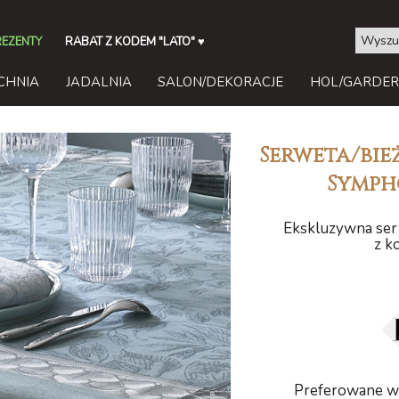
REZENTY
RABAT Z KODEM "LATO"
♥
CHNIA
JADALNIA
SALON/DEKORACJE
HOL/GARDE
Serweta/bie
Symph
Ekskluzywna serw
z k
Preferowane wy