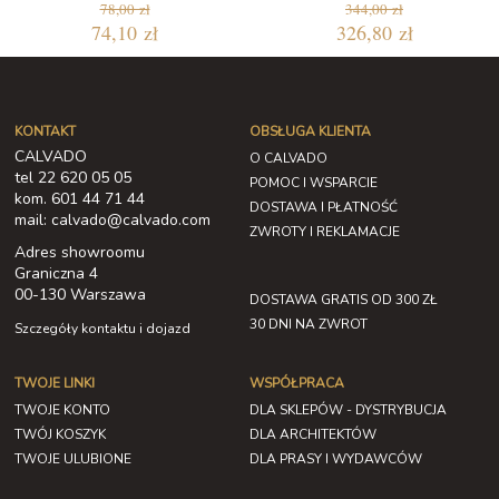
78,00 zł
344,00 zł
74,10 zł
326,80 zł
KONTAKT
OBSŁUGA KLIENTA
CALVADO
O CALVADO
tel 22 620 05 05
POMOC I WSPARCIE
kom. 601 44 71 44
DOSTAWA I PŁATNOŚĆ
mail: calvado@calvado.com
ZWROTY I REKLAMACJE
Adres showroomu
Graniczna 4
00-130 Warszawa
DOSTAWA GRATIS OD 300 ZŁ
30 DNI NA ZWROT
Szczegóły kontaktu i dojazd
TWOJE LINKI
WSPÓŁPRACA
TWOJE KONTO
DLA SKLEPÓW - DYSTRYBUCJA
TWÓJ KOSZYK
DLA ARCHITEKTÓW
TWOJE ULUBIONE
DLA PRASY I WYDAWCÓW