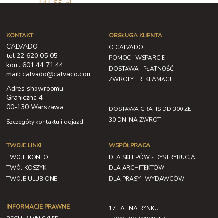
141,55 zł
KONTAKT
OBSŁUGA KLIENTA
CALVADO
O CALVADO
tel 22 620 05 05
POMOC I WSPARCIE
kom. 601 44 71 44
DOSTAWA I PŁATNOŚĆ
mail: calvado@calvado.com
ZWROTY I REKLAMACJE
Adres showroomu
Graniczna 4
00-130 Warszawa
DOSTAWA GRATIS OD 300 ZŁ
30 DNI NA ZWROT
Szczegóły kontaktu i dojazd
TWOJE LINKI
WSPÓŁPRACA
TWOJE KONTO
DLA SKLEPÓW - DYSTRYBUCJA
TWÓJ KOSZYK
DLA ARCHITEKTÓW
TWOJE ULUBIONE
DLA PRASY I WYDAWCÓW
INFORMACJE PRAWNE
17 LAT NA RYNKU