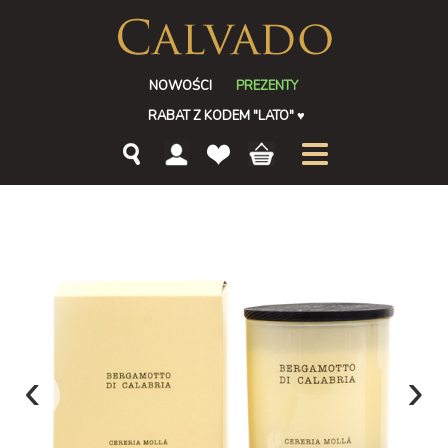
NOWOŚCI
PREZENTY
RABAT Z KODEM "LATO"
♥
‹
›