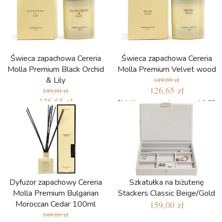
Świeca zapachowa Cereria
Świeca zapachowa Cereria
Molla Premium Black Orchid
Molla Premium Velvet wood
& Lily
149,00 zł
126,65 zł
149,00 zł
126,65 zł
Najniższa cena w ciągu ostatnich 30
dni: 109,65 zł
Najniższa cena w ciągu ostatnich 30
dni: 109,65 zł
Dyfuzor zapachowy Cereria
Szkatułka na biżuterię
Molla Premium Bulgarian
Stackers Classic Beige/Gold
Moroccan Cedar 100ml
159,00 zł
149,00 zł