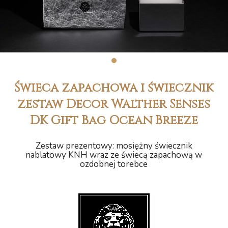
1
Świeca zapachowa i świecznik
zestaw Decor Walther Senses
DK Gift Bag Ocean Breeze
Zestaw prezentowy: mosiężny świecznik
nablatowy KNH wraz ze świecą zapachową w
ozdobnej torebce