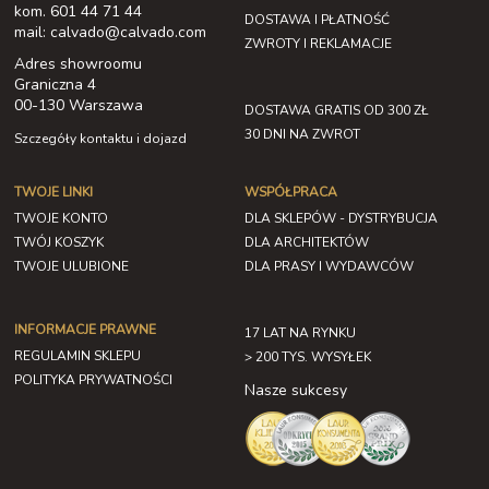
kom. 601 44 71 44
DOSTAWA I PŁATNOŚĆ
mail: calvado@calvado.com
ZWROTY I REKLAMACJE
Adres showroomu
Graniczna 4
00-130 Warszawa
DOSTAWA GRATIS OD 300 ZŁ
30 DNI NA ZWROT
Szczegóły kontaktu i dojazd
TWOJE LINKI
WSPÓŁPRACA
TWOJE KONTO
DLA SKLEPÓW - DYSTRYBUCJA
TWÓJ KOSZYK
DLA ARCHITEKTÓW
TWOJE ULUBIONE
DLA PRASY I WYDAWCÓW
INFORMACJE PRAWNE
17 LAT NA RYNKU
REGULAMIN SKLEPU
> 200 TYS. WYSYŁEK
POLITYKA PRYWATNOŚCI
Nasze sukcesy