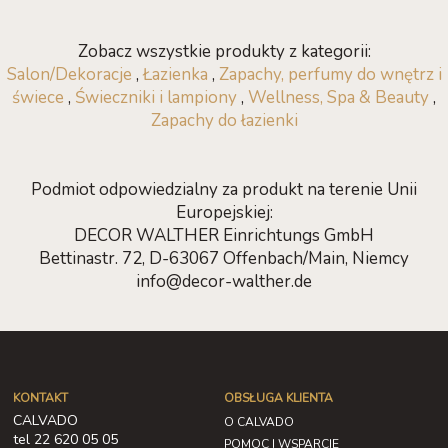
Zobacz wszystkie produkty z kategorii:
Salon/Dekoracje
,
Łazienka
,
Zapachy, perfumy do wnętrz i
świece
,
Świeczniki i lampiony
,
Wellness, Spa & Beauty
,
Zapachy do łazienki
Podmiot odpowiedzialny za produkt na terenie Unii
Europejskiej:
DECOR WALTHER Einrichtungs GmbH
Bettinastr. 72, D-63067 Offenbach/Main, Niemcy
info@decor-walther.de
KONTAKT
OBSŁUGA KLIENTA
CALVADO
O CALVADO
tel 22 620 05 05
POMOC I WSPARCIE