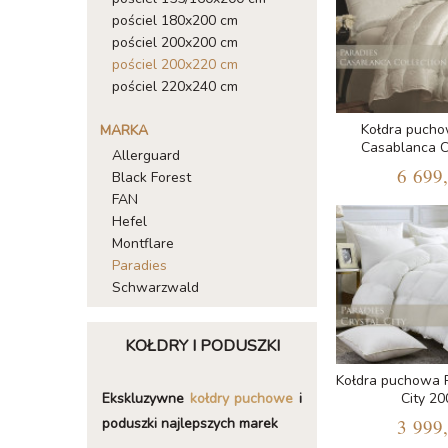
pościel 180x200 cm
pościel 200x200 cm
pościel 200x220 cm
pościel 220x240 cm
Kołdra pucho
MARKA
Casablanca C
Allerguard
6 699,
Black Forest
FAN
Hefel
Montflare
Paradies
Schwarzwald
KOŁDRY I PODUSZKI
Kołdra puchowa P
Ekskluzywne
kołdry puchowe
i
City 2
poduszki najlepszych marek
3 999,