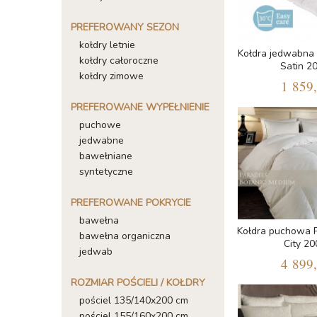
PREFEROWANY SEZON
kołdry letnie
Kołdra jedwabna 
kołdry całoroczne
Satin 2
kołdry zimowe
1 859,
PREFEROWANE WYPEŁNIENIE
puchowe
jedwabne
bawełniane
syntetyczne
PREFEROWANE POKRYCIE
bawełna
Kołdra puchowa P
bawełna organiczna
City 2
jedwab
4 899,
ROZMIAR POŚCIELI / KOŁDRY
pościel 135/140x200 cm
pościel 155/160x200 cm