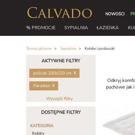
NOWOŚCI
P
% PROMOCJE
SYPIALNIA
ŁAZIENKA
KU
Strona główna
/
Sypialnia
/
Kołdry i poduszki
AKTYWNE FILTRY
pościel 200x220 cm
Odkryj komfo
Paradies
puchowe jak i
Wyczyść filtry
DOSTĘPNE FILTRY
KATEGORIA
Kołdry