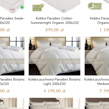
Paradies Seide-
Kołdra Paradies Cotton-
Kołdra Parad
00x220
Summernight Organic 200x220
Organi
00 zł
859,00 zł
1 10
aradies Botanic
Kołdra puchowa Paradies Botanic
Kołdra puchowa
00x220
Light 200x220
Medium
00 zł
4 199,00 zł
5 59