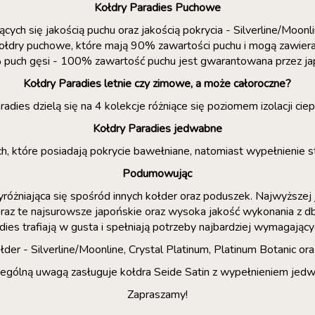
Kołdry Paradies Puchowe
ych się jakością puchu oraz jakością pokrycia - Silverline/Moonl
ołdry puchowe, które mają 90% zawartości puchu i mogą zawiera
0% puch gęsi - 100% zawartość puchu jest gwarantowana przez ja
Kołdry Paradies letnie czy zimowe, a może całoroczne?
es dzielą się na 4 kolekcje różniące się poziomem izolacji ciepl
Kołdry Paradies jedwabne
nych, które posiadają pokrycie bawełniane, natomiast wypełnie
Podumowując
różniająca się spośród innych kołder oraz poduszek. Najwyższej
 oraz te najsurowsze japońskie oraz wysoka jakość wykonania z d
dies trafiają w gusta i spełniają potrzeby najbardziej wymagający
łder - Silverline/Moonline, Crystal Platinum, Platinum Botanic 
czególną uwagą zasługuje kołdra Seide Satin z wypełnieniem je
Zapraszamy!