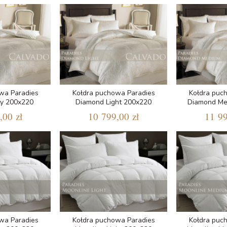
wa Paradies
Kołdra puchowa Paradies
Kołdra puc
ty 200x220
Diamond Light 200x220
Diamond Me
,00 zł
10 799,00 zł
11 99
wa Paradies
Kołdra puchowa Paradies
Kołdra puc