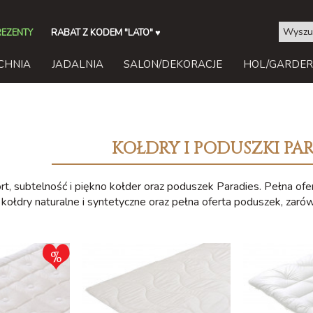
REZENTY
RABAT Z KODEM "LATO"
♥
CHNIA
JADALNIA
SALON/DEKORACJE
HOL/GARDE
KOŁDRY I PODUSZKI PA
rt, subtelność i piękno kołder oraz poduszek Paradies. Pełna of
 kołdry naturalne i syntetyczne oraz pełna oferta poduszek, zarów