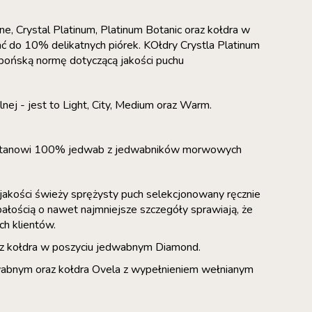
ine, Crystal Platinum, Platinum Botanic oraz kołdra w
ć do 10% delikatnych piórek. KOłdry Crystla Platinum
pońską normę dotyczącą jakości puchu
nej - jest to Light, City, Medium oraz Warm.
nie stanowi 100% jedwab z jedwabników morwowych
 jakości świeży sprężysty puch selekcjonowany ręcznie
bałością o nawet najmniejsze szczegóły sprawiają, że
ch klientów.
oraz kołdra w poszyciu jedwabnym Diamond.
dwabnym oraz kołdra Ovela z wypełnieniem wełnianym