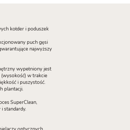
wych kołder i poduszek
ekcjonowany puch gęsi
gwarantujące najwyższy
ętrzny wypełniony jest
(wysokość) w trakcie
kkość i puszystość.
 plantacji.
roces SuperClean,
i standardy.
bielaczy optycznych