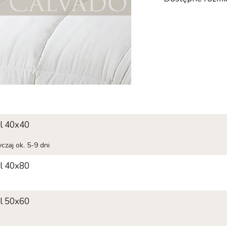
l 40x40
czaj ok. 5-9 dni
l 40x80
l 50x60