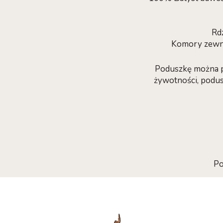
Rd
Komory zewnę
Poduszkę można p
żywotności, podus
Po