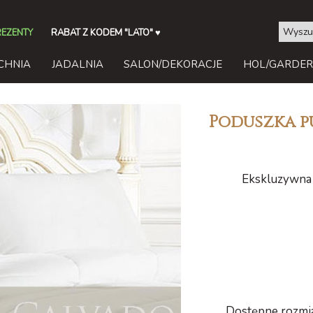
REZENTY
RABAT Z KODEM "LATO"
♥
CHNIA
JADALNIA
SALON/DEKORACJE
HOL/GARDE
Poduszka p
Ekskluzywna 
Dostępne rozmia