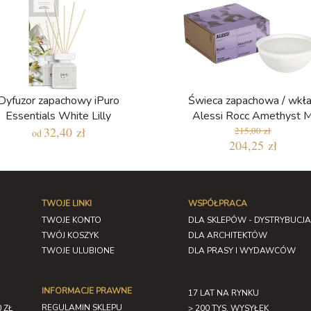
Dyfuzor zapachowy iPuro
Świeca zapachowa / wkł
Essentials White Lilly
Alessi Rocc Amethyst 
32,40 zł
215,00 zł
od
204,25 zł
TWOJE LINKI
WSPÓŁPRACA
TWOJE KONTO
DLA SKLEPÓW - DYSTRYBUCJA
TWÓJ KOSZYK
DLA ARCHITEKTÓW
TWOJE ULUBIONE
DLA PRASY I WYDAWCÓW
INFORMACJE PRAWNE
17 LAT NA RYNKU
REGULAMIN SKLEPU
 ZŁ
> 200 TYS. WYSYŁEK