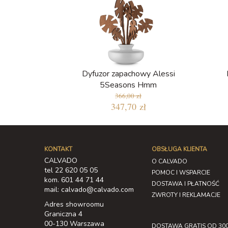
Dyfuzor zapachowy Alessi
5Seasons Hmm
366,00 zł
347,70 zł
KONTAKT
OBSŁUGA KLIENTA
CALVADO
O CALVADO
tel 22 620 05 05
POMOC I WSPARCIE
kom. 601 44 71 44
DOSTAWA I PŁATNOŚĆ
mail: calvado@calvado.com
ZWROTY I REKLAMACJE
Adres showroomu
Graniczna 4
00-130 Warszawa
DOSTAWA GRATIS OD 300