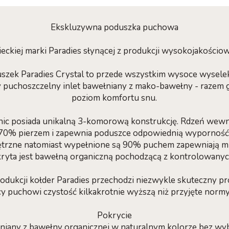
Ekskluzywna poduszka puchowa
mieckiej marki Paradies słynącej z produkcji wysokojakościo
duszek Paradies Crystal to przede wszystkim wysoce wysel
 puchoszczelny inlet bawełniany z mako-bawełny - razem 
poziom komfortu snu.
nic posiada unikalną 3-komorową konstrukcję. Rdzeń wewn
0% pierzem i zapewnia poduszce odpowiednią wyporność 
trzne natomiast wypełnione są 90% puchem zapewniają mię
ryta jest bawełną organiczną pochodzącą z kontrolowanych
odukcji kołder Paradies przechodzi niezwykle skuteczny p
y puchowi czystość kilkakrotnie wyższą niż przyjęte normy 
Pokrycie
iany z bawełny organicznej w naturalnym kolorze bez wy