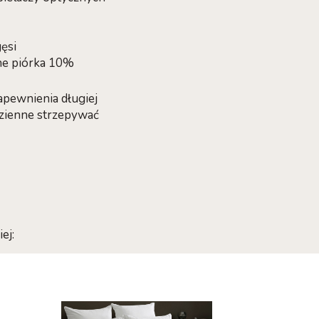
ęsi
ne piórka 10%
apewnienia długiej
dzienne strzepywać
ej: