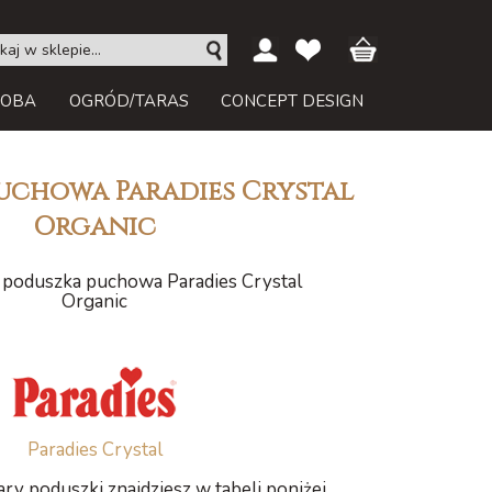
ROBA
OGRÓD/TARAS
CONCEPT DESIGN
uchowa Paradies Crystal
Organic
poduszka puchowa Paradies Crystal
Organic
Paradies Crystal
ry poduszki znajdziesz w tabeli poniżej