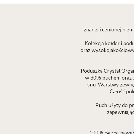
znanej i cenionej nie
Kolekcja kołder i po
oraz wysokojakościowy
Poduszka Crystal Orga
w 30% puchem oraz 7
snu. Warstwy zewnę
Całość pok
Puch użyty do pr
zapewniając
100% Batyst bawełn