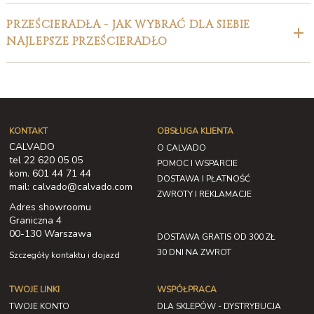
PRZEŚCIERADŁA - JAK WYBRAĆ DLA SIEBIE
NAJLEPSZE PRZEŚCIERADŁO
KONTAKT
OBSŁUGA KLIENTA
CALVADO
O CALVADO
tel 22 620 05 05
POMOC I WSPARCIE
kom. 601 44 71 44
DOSTAWA I PŁATNOŚĆ
mail: calvado@calvado.com
ZWROTY I REKLAMACJE
Adres showroomu
Graniczna 4
00-130 Warszawa
DOSTAWA GRATIS OD 300 ZŁ
30 DNI NA ZWROT
Szczegóły kontaktu i dojazd
TWOJE LINKI
WSPÓŁPRACA
TWOJE KONTO
DLA SKLEPÓW - DYSTRYBUCJA