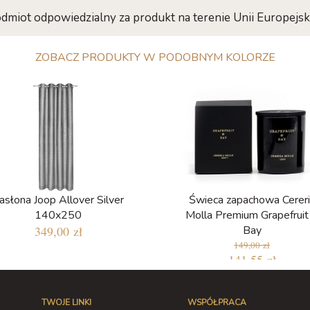
dmiot odpowiedzialny za produkt na terenie Unii Europejski
ZOBACZ PRODUKTY W PODOBNYM KOLORZE
asłona Joop Allover Silver
Świeca zapachowa Cereri
140x250
Molla Premium Grapefruit
349,00 zł
Bay
149,00 zł
141,55 zł
TWOJE LINKI
WSPÓŁPRACA