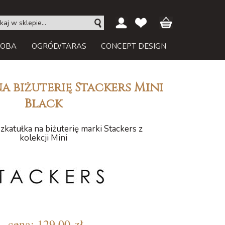
ROBA
OGRÓD/TARAS
CONCEPT DESIGN
a biżuterię Stackers Mini
Black
katułka na biżuterię marki Stackers z
kolekcji Mini
cena:
129,00 zł