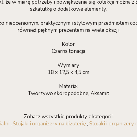
kt, że w miarę potrzeby i powiększania się kolekcji można 
szkatułkę o dodatkowe elementy.
ylko nieocenionym, praktycznym i stylowym przedmiotem co
również pięknym prezentem na wiele okazji.
Kolor
Czarna tonacja
Wymiary
18 x 12,5 x 4,5 cm
Materiał
Tworzywo skóropodobne, Aksamit
Zobacz wszystkie produkty z kategorii:
ialni
,
Stojaki i organizery na biżuterię
,
Stojaki i organizery 