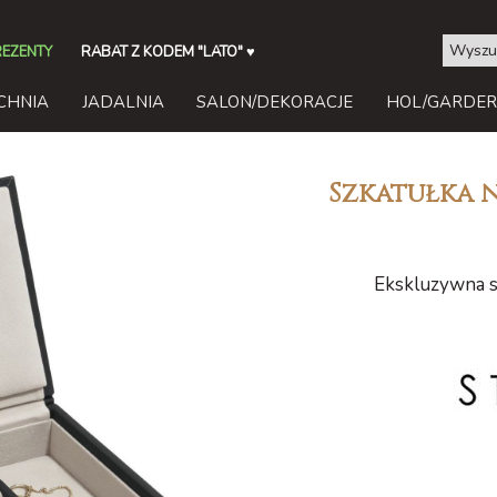
REZENTY
RABAT Z KODEM "LATO"
♥
CHNIA
JADALNIA
SALON/DEKORACJE
HOL/GARDE
Szkatułka n
Ekskluzywna sz