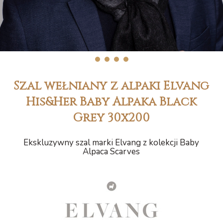
1
2
3
4
Szal wełniany z alpaki Elvang
His&Her Baby Alpaka Black
Grey 30x200
Ekskluzywny szal marki Elvang z kolekcji Baby
Alpaca Scarves