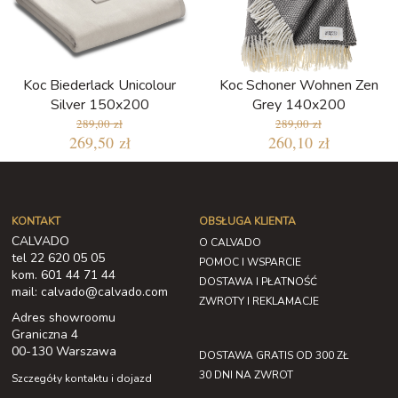
Koc Biederlack Unicolour
Koc Schoner Wohnen Zen
Silver 150x200
Grey 140x200
289,00 zł
289,00 zł
269,50 zł
260,10 zł
KONTAKT
OBSŁUGA KLIENTA
CALVADO
O CALVADO
tel 22 620 05 05
POMOC I WSPARCIE
kom. 601 44 71 44
DOSTAWA I PŁATNOŚĆ
mail: calvado@calvado.com
ZWROTY I REKLAMACJE
Adres showroomu
Graniczna 4
00-130 Warszawa
DOSTAWA GRATIS OD 300 ZŁ
30 DNI NA ZWROT
Szczegóły kontaktu i dojazd