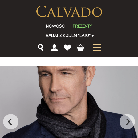
NOWOŚCI
PREZENTY
RABAT Z KODEM "LATO"
♥
‹
›