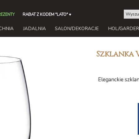
REZENTY
RABAT Z KODEM "LATO"
♥
CHNIA
JADALNIA
SALON/DEKORACJE
HOL/GARDE
Szklanka 
Eleganckie szkla