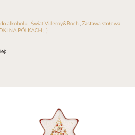
i do alkoholu
,
Świat Villeroy&Boch
,
Zastawa stołowa
KI NA PÓLKACH ;-)
ej: