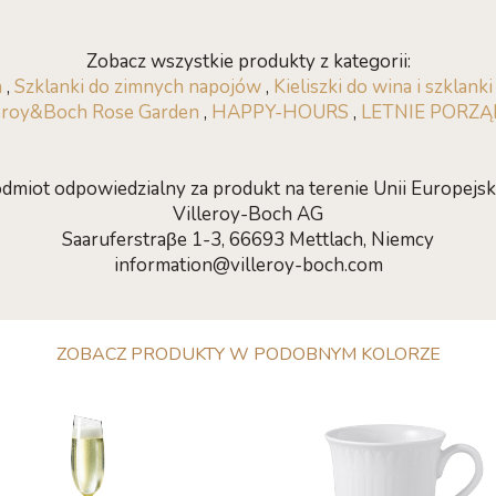
Zobacz wszystkie produkty z kategorii:
a
,
Szklanki do zimnych napojów
,
Kieliszki do wina i szklank
eroy&Boch Rose Garden
,
HAPPY-HOURS
,
LETNIE PORZĄD
dmiot odpowiedzialny za produkt na terenie Unii Europejski
Villeroy-Boch AG
Saaruferstraβe 1-3, 66693 Mettlach, Niemcy
information@villeroy-boch.com
ZOBACZ PRODUKTY W PODOBNYM KOLORZE