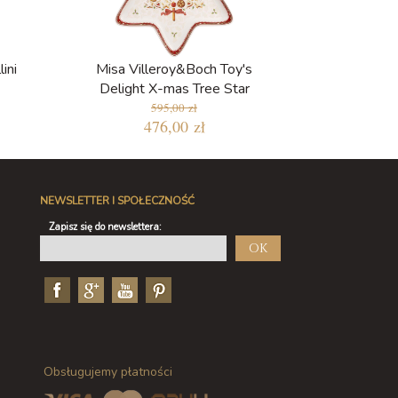
ini
Misa Villeroy&Boch Toy's
Delight X-mas Tree Star
595,00 zł
476,00 zł
NEWSLETTER I SPOŁECZNOŚĆ
Zapisz się do newslettera:
OK
Obsługujemy płatności