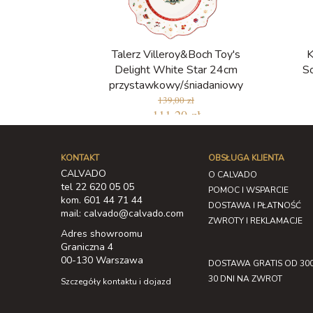
Talerz Villeroy&Boch Toy's
K
Delight White Star 24cm
S
przystawkowy/śniadaniowy
139,00 zł
111,20 zł
KONTAKT
OBSŁUGA KLIENTA
CALVADO
O CALVADO
tel 22 620 05 05
POMOC I WSPARCIE
kom. 601 44 71 44
DOSTAWA I PŁATNOŚĆ
mail: calvado@calvado.com
ZWROTY I REKLAMACJE
Adres showroomu
Graniczna 4
00-130 Warszawa
DOSTAWA GRATIS OD 300
30 DNI NA ZWROT
Szczegóły kontaktu i dojazd