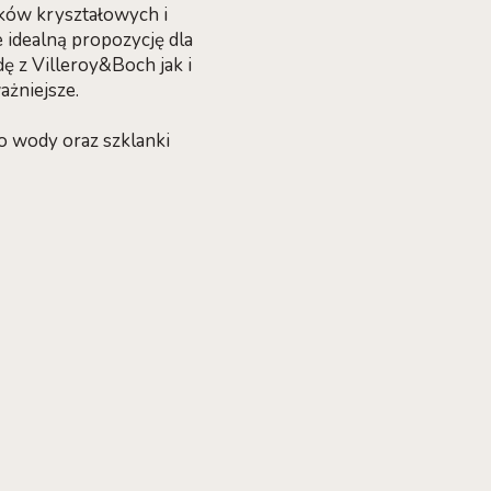
zków kryształowych i
e idealną propozycję dla
 z Villeroy&Boch jak i
ażniejsze.
do wody oraz szklanki