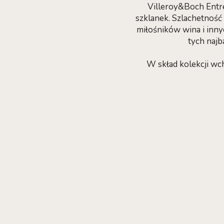
Villeroy&Boch Entre
szklanek. Szlachetność 
miłośników wina i inn
tych najb
W skład kolekcji wch