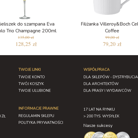
ieliszek do szampana Eva
Filiżanka Villeroy&Boch Cell
olo Trio Champagne 200ml
Coffee
135,00 zł
99,00 zł
128,25 zł
79,20 zł
TWOJE LINKI
WSPÓŁPRACA
TWOJE KONTO
DLA SKLEPÓW - DYSTRYBUCJA
TWÓJ KOSZYK
DLA ARCHITEKTÓW
TWOJE ULUBIONE
DLA PRASY I WYDAWCÓW
INFORMACJE PRAWNE
17 LAT NA RYNKU
REGULAMIN SKLEPU
 ZŁ
> 200 TYS. WYSYŁEK
POLITYKA PRYWATNOŚCI
Nasze sukcesy