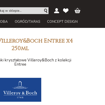
ROBA
OGRÓD/TARAS
CONCEPT DESIGN
Villeroy&Boch Entree x4
250ml
nki kryształowe Villeroy&Boch z kolekcji
Entree