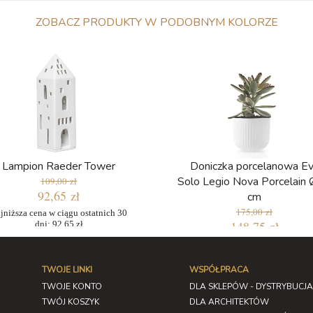
ZOBACZ PRODUKTY W PODOBNYM KOLORZE
Lampion Raeder Tower
Doniczka porcelanowa E
Solo Legio Nova Porcelain
109,00 zł
92,65 zł
cm
175,00 zł
jniższa cena w ciągu ostatnich 30
148,75 zł
dni: 92,65 zł
Najniższa cena w ciągu ostatnich
dni: 148,75 zł
TWOJE LINKI
WSPÓŁPRACA
TWOJE KONTO
DLA SKLEPÓW - DYSTRYBUCJA
TWÓJ KOSZYK
DLA ARCHITEKTÓW