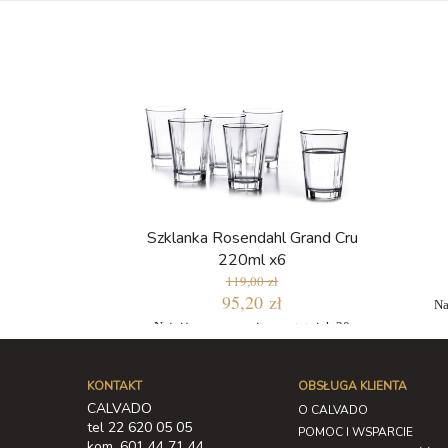
Szklanka Rosendahl Grand Cru
220ml x6
119,00 zł
95,20 zł
Na
Najniższa cena w ciągu ostatnich 30
dni: 95,20 zł
KONTAKT
OBSŁUGA KLIENTA
CALVADO
O CALVADO
tel 22 620 05 05
POMOC I WSPARCIE
kom. 601 44 71 44