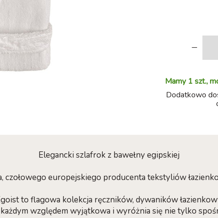
-
Mamy 1 szt., m
Dodatkowo dost
Elegancki szlafrok z bawełny egipskiej
a, czołowego europejskiego producenta tekstyliów łazie
Egoist to flagowa kolekcja ręczników, dywaników łazienkow
d każdym względem wyjątkowa i wyróżnia się nie tylko spośr