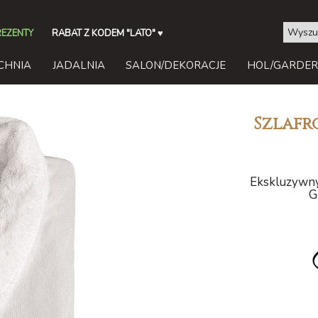
REZENTY
RABAT Z KODEM "LATO"
♥
CHNIA
JADALNIA
SALON/DEKORACJE
HOL/GARDE
Szlafr
Ekskluzywny 
G