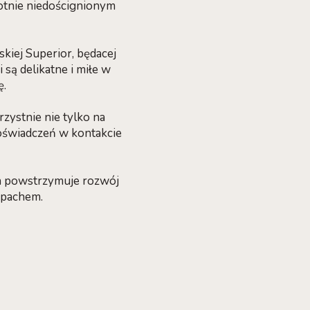
otnie niedoścignionym
kiej Superior, będacej
 są delikatne i miłe w
ę.
zystnie nie tylko na
doświadczeń w kontakcie
h powstrzymuje rozwój
apachem.