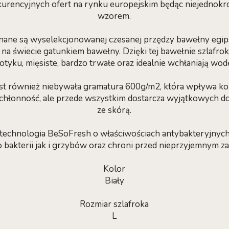
urencyjnych ofert na rynku europejskim będąc niejednokr
wzorem.
nane są wyselekcjonowanej czesanej przędzy bawełny egips
na świecie gatunkiem bawełny. Dzięki tej bawełnie szlafroki
otyku, mięsiste, bardzo trwałe oraz idealnie wchłaniają wod
est również niebywała gramatura 600g/m2, która wpływa kor
 chłonność, ale przede wszystkim dostarcza wyjątkowych 
ze skórą.
 technologia BeSoFresh o właściwościach antybakteryjnyc
 bakterii jak i grzybów oraz chroni przed nieprzyjemnym z
Kolor
Biały
Rozmiar szlafroka
L