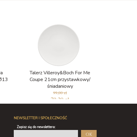
va
Talerz Villeroy&Boch For Me
 Ø13
Coupe 21cm przystawkowy/
śniadaniowy
99,00 zł
79,20 zł
 30
NEWSLETTER I SPOŁECZNOŚĆ
Zapisz się do newslettera:
OK