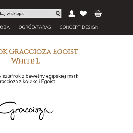
ROBA
OGRÓD/TARAS
CONCEPT DESIGN
ok Graccioza Egoist
White L
szlafrok z bawełny egipskiej marki
raccioza z kolekcji Egoist