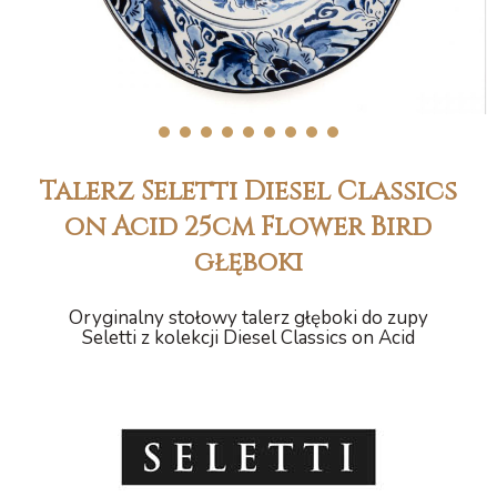
1
2
3
4
5
6
7
8
9
Talerz Seletti Diesel Classics
on Acid 25cm Flower Bird
głęboki
Oryginalny stołowy talerz głęboki do zupy
Seletti z kolekcji Diesel Classics on Acid