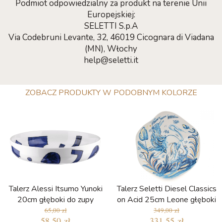
Podmiot odpowiedzialny za produkt na terenie Unii
Europejskiej:
SELETTI S.p.A
Via Codebruni Levante, 32, 46019 Cicognara di Viadana
(MN), Włochy
help@seletti.it
ZOBACZ PRODUKTY W PODOBNYM KOLORZE
Talerz Alessi Itsumo Yunoki
Talerz Seletti Diesel Classics
20cm głęboki do zupy
on Acid 25cm Leone głęboki
65,00 zł
349,00 zł
58,50 zł
331,55 zł