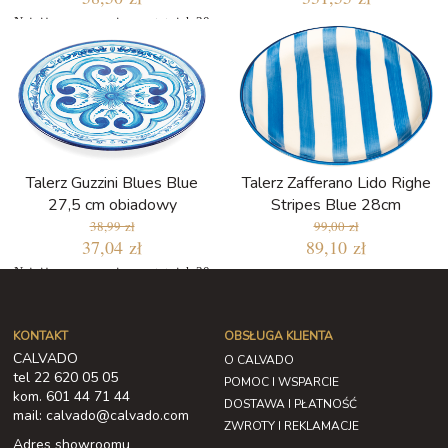
Najniższa cena w ciągu ostatnich 30
dni: 55,25 zł
Talerz Guzzini Blues Blue
Talerz Zafferano Lido Righe
27,5 cm obiadowy
Stripes Blue 28cm
38,99 zł
99,00 zł
37,04 zł
89,10 zł
Najniższa cena w ciągu ostatnich 30
dni: 37,04 zł
KONTAKT
OBSŁUGA KLIENTA
CALVADO
O CALVADO
tel 22 620 05 05
POMOC I WSPARCIE
kom. 601 44 71 44
DOSTAWA I PŁATNOŚĆ
mail: calvado@calvado.com
ZWROTY I REKLAMACJE
Adres showroomu