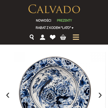
NOWOŚCI
PREZENTY
RABAT Z KODEM "LATO"
♥
‹
›