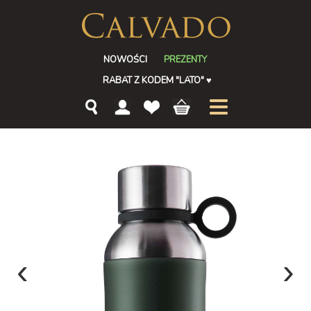
NOWOŚCI
PREZENTY
RABAT Z KODEM "LATO"
♥
‹
›