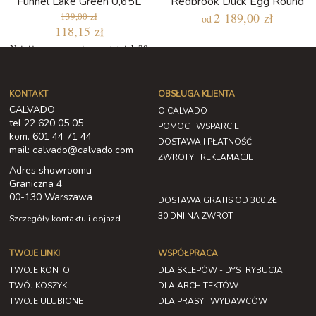
Funnel Lake Green 0,65L
Redbrook Duck Egg Round
2 189,00 zł
139,00 zł
od
118,15 zł
Najniższa cena w ciągu ostatnich 30
dni: 118,15 zł
KONTAKT
OBSŁUGA KLIENTA
CALVADO
O CALVADO
tel 22 620 05 05
POMOC I WSPARCIE
kom. 601 44 71 44
DOSTAWA I PŁATNOŚĆ
mail: calvado@calvado.com
ZWROTY I REKLAMACJE
Adres showroomu
Graniczna 4
00-130 Warszawa
DOSTAWA GRATIS OD 300 ZŁ
30 DNI NA ZWROT
Szczegóły kontaktu i dojazd
TWOJE LINKI
WSPÓŁPRACA
TWOJE KONTO
DLA SKLEPÓW - DYSTRYBUCJA
TWÓJ KOSZYK
DLA ARCHITEKTÓW
TWOJE ULUBIONE
DLA PRASY I WYDAWCÓW