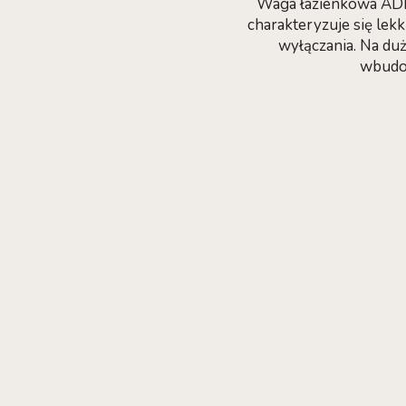
Waga łazienkowa ADE 
charakteryzuje się le
wyłączania. Na duż
wbudow