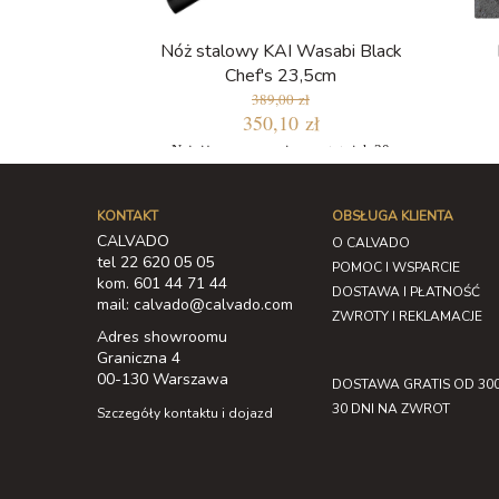
Nóż stalowy KAI Wasabi Black
Chef's 23,5cm
389,00 zł
350,10 zł
Najniższa cena w ciągu ostatnich 30
dni: 330,65 zł
KONTAKT
OBSŁUGA KLIENTA
CALVADO
O CALVADO
tel 22 620 05 05
POMOC I WSPARCIE
kom. 601 44 71 44
DOSTAWA I PŁATNOŚĆ
mail: calvado@calvado.com
ZWROTY I REKLAMACJE
Adres showroomu
Graniczna 4
00-130 Warszawa
DOSTAWA GRATIS OD 300
30 DNI NA ZWROT
Szczegóły kontaktu i dojazd