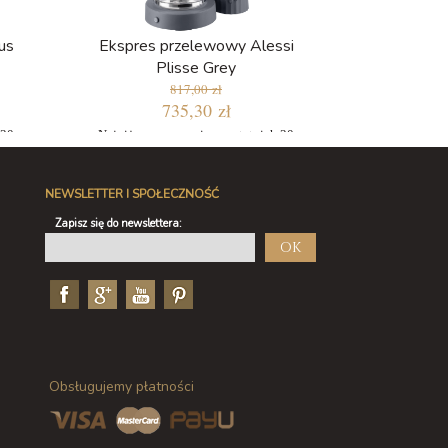
us
Ekspres przelewowy Alessi
Plisse Grey
817,00 zł
735,30 zł
 30
Najniższa cena w ciągu ostatnich 30
dni: 710,10 zł
NEWSLETTER I SPOŁECZNOŚĆ
Zapisz się do newslettera:
OK
Obsługujemy płatności