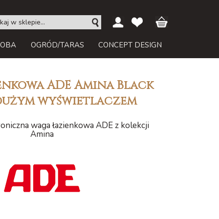
ROBA
OGRÓD/TARAS
CONCEPT DESIGN
enkowa ADE Amina Black
 dużym wyświetlaczem
roniczna waga łazienkowa ADE z kolekcji
Amina