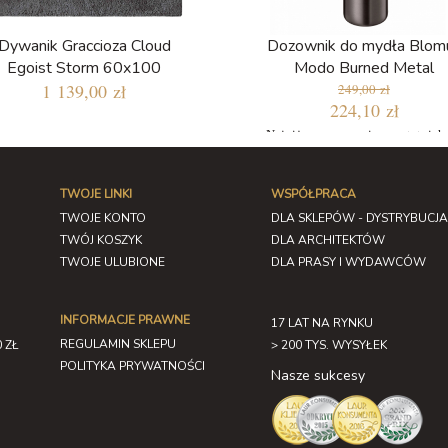
Dywanik Graccioza Cloud
Dozownik do mydła Blom
Egoist Storm 60x100
Modo Burned Metal
1 139,00 zł
249,00 zł
224,10 zł
Najniższa cena w ciągu ostatnich
dni: 211,65 zł
TWOJE LINKI
WSPÓŁPRACA
TWOJE KONTO
DLA SKLEPÓW - DYSTRYBUCJA
TWÓJ KOSZYK
DLA ARCHITEKTÓW
TWOJE ULUBIONE
DLA PRASY I WYDAWCÓW
INFORMACJE PRAWNE
17 LAT NA RYNKU
REGULAMIN SKLEPU
 ZŁ
> 200 TYS. WYSYŁEK
POLITYKA PRYWATNOŚCI
Nasze sukcesy