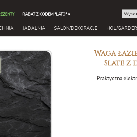
REZENTY
RABAT Z KODEM "LATO"
♥
CHNIA
JADALNIA
SALON/DEKORACJE
HOL/GARDE
Waga łazi
Slate z
Praktyczna elekt