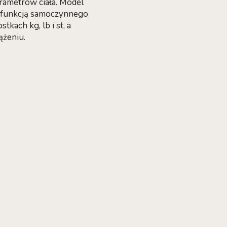
rametrów ciała. Model
z funkcją samoczynnego
kach kg, lb i st, a
ążeniu.