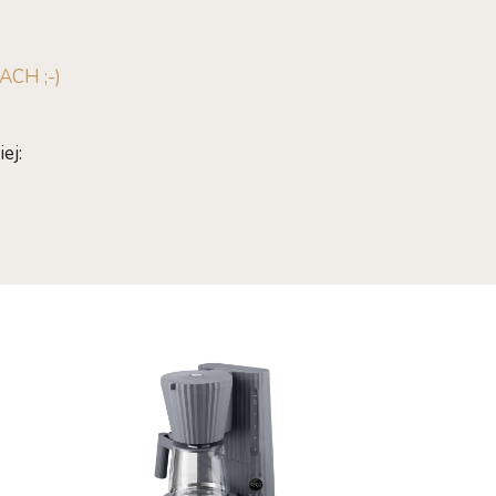
CH ;-)
ej: