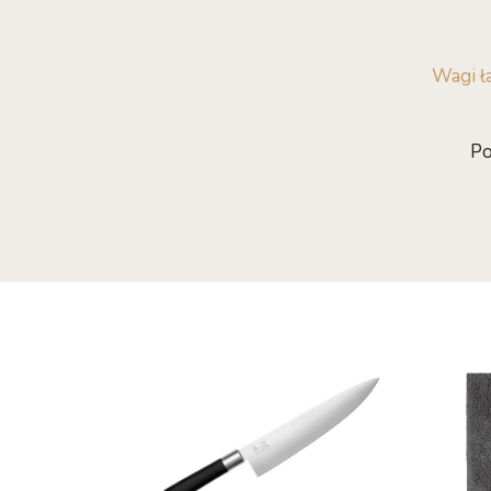
Wagi ł
Po