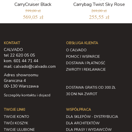
CarryCruiser Black
Carrybag Twist Sky Rose
599,00 zł
269,00 zł
569,05 zł
255,55 zł
KONTAKT
OBSŁUGA KLIENTA
CALVADO
O CALVADO
tel 22 620 05 05
POMOC I WSPARCIE
kom. 601 44 71 44
DOSTAWA I PŁATNOŚĆ
mail: calvado@calvado.com
ZWROTY I REKLAMACJE
Adres showroomu
Graniczna 4
00-130 Warszawa
DOSTAWA GRATIS OD 300 ZŁ
30 DNI NA ZWROT
Szczegóły kontaktu i dojazd
TWOJE LINKI
WSPÓŁPRACA
TWOJE KONTO
DLA SKLEPÓW - DYSTRYBUCJA
TWÓJ KOSZYK
DLA ARCHITEKTÓW
TWOJE ULUBIONE
DLA PRASY I WYDAWCÓW