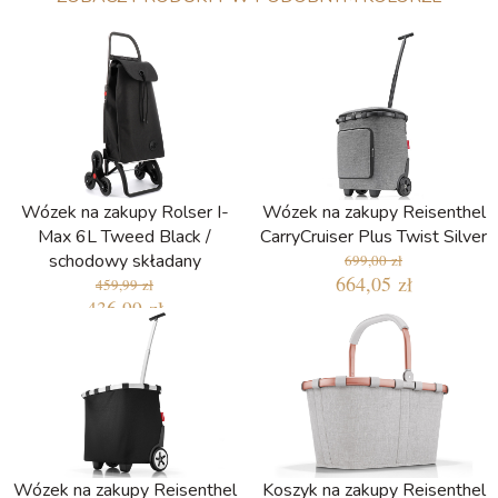
Wózek na zakupy Rolser I-
Wózek na zakupy Reisenthel
Max 6L Tweed Black /
CarryCruiser Plus Twist Silver
schodowy składany
699,00 zł
664,05 zł
459,99 zł
436,99 zł
Najniższa cena w ciągu ostatnich 30
dni: 436,05 zł
Wózek na zakupy Reisenthel
Koszyk na zakupy Reisenthel