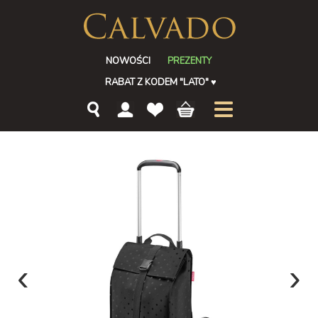
NOWOŚCI
PREZENTY
RABAT Z KODEM "LATO"
♥
‹
›