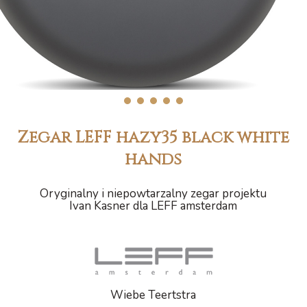
1
2
3
4
5
Zegar LEFF hazy35 black white
hands
Oryginalny i niepowtarzalny zegar projektu
Ivan Kasner dla LEFF amsterdam
Wiebe Teertstra