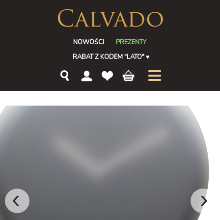
NOWOŚCI
PREZENTY
RABAT Z KODEM "LATO"
♥
‹
›