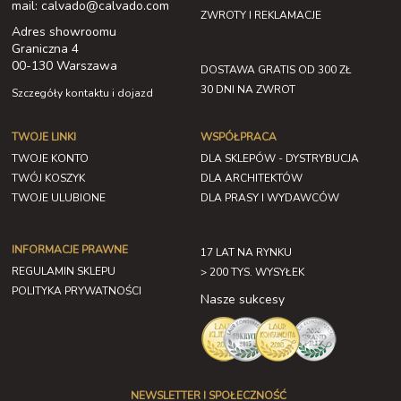
mail: calvado@calvado.com
ZWROTY I REKLAMACJE
Adres showroomu
Graniczna 4
00-130 Warszawa
DOSTAWA GRATIS OD 300 ZŁ
30 DNI NA ZWROT
Szczegóły kontaktu i dojazd
TWOJE LINKI
WSPÓŁPRACA
TWOJE KONTO
DLA SKLEPÓW - DYSTRYBUCJA
TWÓJ KOSZYK
DLA ARCHITEKTÓW
TWOJE ULUBIONE
DLA PRASY I WYDAWCÓW
INFORMACJE PRAWNE
17 LAT NA RYNKU
REGULAMIN SKLEPU
> 200 TYS. WYSYŁEK
POLITYKA PRYWATNOŚCI
Nasze sukcesy
NEWSLETTER I SPOŁECZNOŚĆ