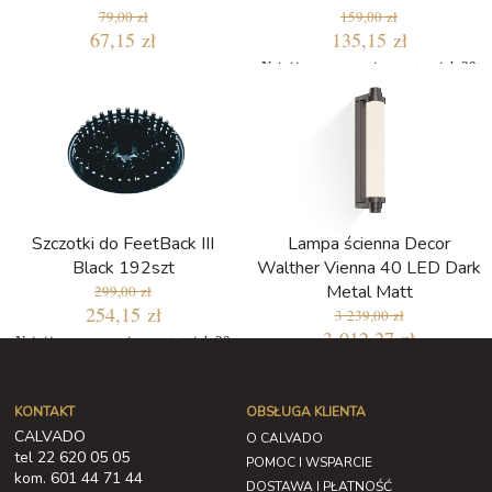
79,00 zł
159,00 zł
67,15 zł
135,15 zł
Najniższa cena w ciągu ostatnich 30
dni: 135,15 zł
Szczotki do FeetBack III
Lampa ścienna Decor
Black 192szt
Walther Vienna 40 LED Dark
Metal Matt
299,00 zł
254,15 zł
3 239,00 zł
3 012,27 zł
Najniższa cena w ciągu ostatnich 30
dni: 254,15 zł
KONTAKT
OBSŁUGA KLIENTA
CALVADO
O CALVADO
tel 22 620 05 05
POMOC I WSPARCIE
kom. 601 44 71 44
DOSTAWA I PŁATNOŚĆ