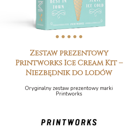
1
2
3
4
5
Zestaw prezentowy
Printworks Ice Cream Kit –
Niezbędnik do lodów
Oryginalny zestaw prezentowy marki
Printworks