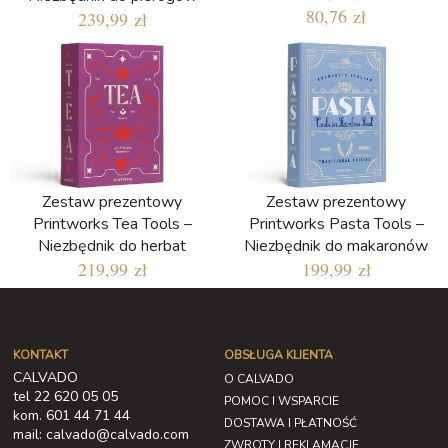
80,76 zł
239,99 zł
Zestaw prezentowy
Zestaw prezentowy
Printworks Tea Tools –
Printworks Pasta Tools –
Niezbędnik do herbat
Niezbędnik do makaronów
219,99 zł
199,99 zł
KONTAKT
OBSŁUGA KLIENTA
CALVADO
O CALVADO
tel 22 620 05 05
POMOC I WSPARCIE
kom. 601 44 71 44
DOSTAWA I PŁATNOŚĆ
mail: calvado@calvado.com
ZWROTY I REKLAMACJE