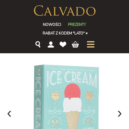
NOWOŚCI
PREZENTY
RABAT Z KODEM "LATO"
♥
‹
›