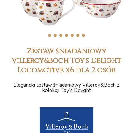
1
2
3
4
5
6
7
Zestaw śniadaniowy
Villeroy&Boch Toy's Delight
Locomotive x6 dla 2 osób
Elegancki zestaw śniadaniowy Villeroy&Boch z
kolekcji Toy's Delight