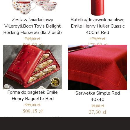
Zestaw śniadaniowy
Butelka/dozownik na oliwę
Villeroy&Boch Toy's Delight
Emile Henry Huilier Classic
Rocking Horse x6 dla 2 osób
400ml Red
745,00 zł
179,99 zł
596,00 zł
170,99 zł
Najniższa cena w ciągu ostatnich 30
dni: 199,00 zł
Forma do bagietek Emile
Serwetka Simple Red
Henry Baguette Red
40x40
599,00 zł
39,00 zł
509,15 zł
27,30 zł
Najniższa cena w ciągu ostatnich 30
dni: 509,15 zł