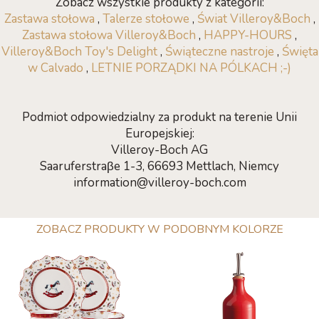
Zobacz wszystkie produkty z kategorii:
Zastawa stołowa
,
Talerze stołowe
,
Świat Villeroy&Boch
,
Zastawa stołowa Villeroy&Boch
,
HAPPY-HOURS
,
Villeroy&Boch Toy's Delight
,
Świąteczne nastroje
,
Święta
w Calvado
,
LETNIE PORZĄDKI NA PÓLKACH ;-)
Podmiot odpowiedzialny za produkt na terenie Unii
Europejskiej:
Villeroy-Boch AG
Saaruferstraβe 1-3, 66693 Mettlach, Niemcy
information@villeroy-boch.com
ZOBACZ PRODUKTY W PODOBNYM KOLORZE