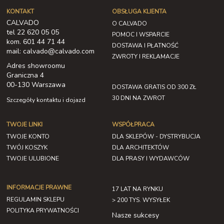
KONTAKT
OBSŁUGA KLIENTA
CALVADO
O CALVADO
tel 22 620 05 05
POMOC I WSPARCIE
kom. 601 44 71 44
DOSTAWA I PŁATNOŚĆ
mail: calvado@calvado.com
ZWROTY I REKLAMACJE
Adres showroomu
Graniczna 4
00-130 Warszawa
DOSTAWA GRATIS OD 300 ZŁ
30 DNI NA ZWROT
Szczegóły kontaktu i dojazd
TWOJE LINKI
WSPÓŁPRACA
TWOJE KONTO
DLA SKLEPÓW - DYSTRYBUCJA
TWÓJ KOSZYK
DLA ARCHITEKTÓW
TWOJE ULUBIONE
DLA PRASY I WYDAWCÓW
INFORMACJE PRAWNE
17 LAT NA RYNKU
REGULAMIN SKLEPU
> 200 TYS. WYSYŁEK
POLITYKA PRYWATNOŚCI
Nasze sukcesy