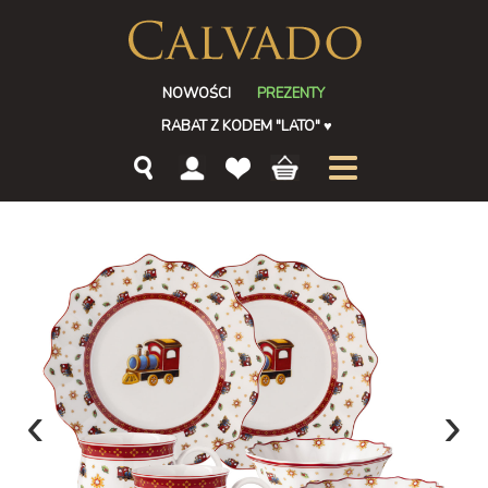
NOWOŚCI
PREZENTY
RABAT Z KODEM "LATO"
♥
‹
›