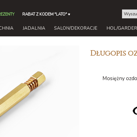
REZENTY
RABAT Z KODEM "LATO"
♥
CHNIA
JADALNIA
SALON/DEKORACJE
HOL/GARDE
Długopis oz
Mosiężny ozdo