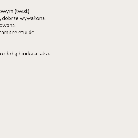
wym (twist).
a, dobrze wyważona,
rowana.
samitne etui do
ozdobą biurka a także