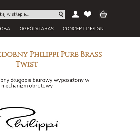
ROBA
OGRÓD/TARAS
CONCEPT DESIGN
dobny Philippi Pure Brass
Twist
bny długopis biurowy wyposażony w
mechanizm obrotowy