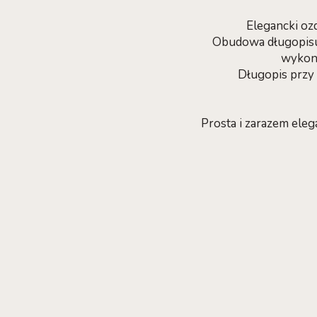
Elegancki o
Obudowa długopisu 
wykona
Długopis przy 
Prosta i zarazem ele