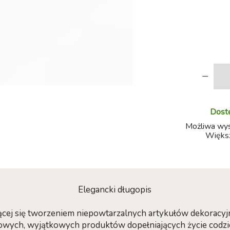
-
Dostę
Możliwa wysy
Większ
Elegancki długopis
jącej się tworzeniem niepowtarzalnych artykułów dekoracy
owych, wyjątkowych produktów dopełniających życie codz