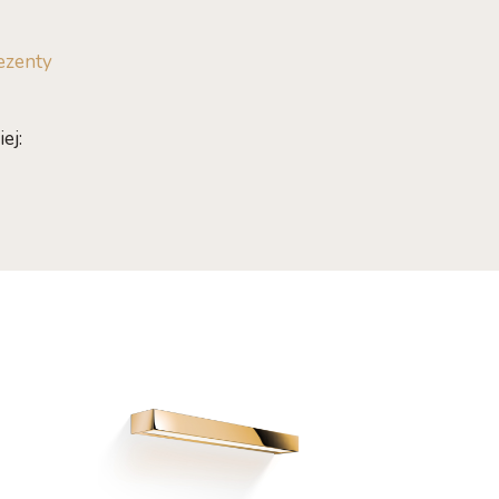
ezenty
ej: