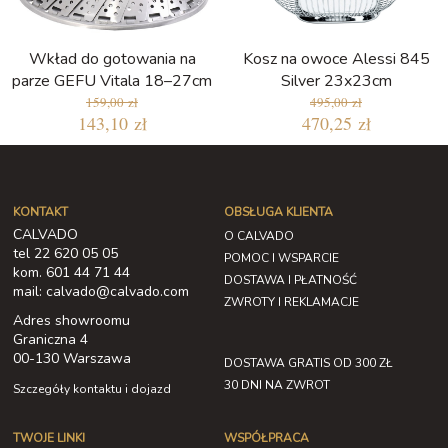
Wkład do gotowania na
Kosz na owoce Alessi 845
parze GEFU Vitala 18–27cm
Silver 23x23cm
159,00 zł
495,00 zł
143,10 zł
470,25 zł
KONTAKT
OBSŁUGA KLIENTA
CALVADO
O CALVADO
tel 22 620 05 05
POMOC I WSPARCIE
kom. 601 44 71 44
DOSTAWA I PŁATNOŚĆ
mail: calvado@calvado.com
ZWROTY I REKLAMACJE
Adres showroomu
Graniczna 4
00-130 Warszawa
DOSTAWA GRATIS OD 300 ZŁ
30 DNI NA ZWROT
Szczegóły kontaktu i dojazd
TWOJE LINKI
WSPÓŁPRACA