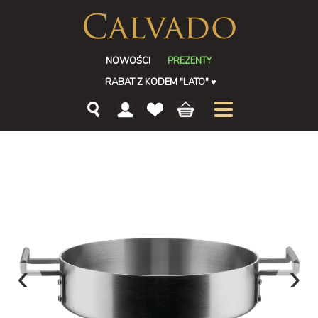
NOWOŚCI
PREZENTY
RABAT Z KODEM "LATO"
♥
‹
›