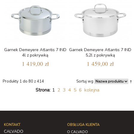
Garnek Demeyere Atlantis 7 IND
Garnek Demeyere Atlantis 7 IND
4l z pokrywką
5,2l z pokrywką
1 419,00 zł
1 459,00 zł
Produkty 1 do 80 z 414
Sortuj wg
Strona:
1
2
3
4
5
6
kolejna
KONTAKT
OBSŁUGA KLIENTA
CALVADO
O CALVADO