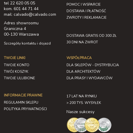
tel 22 620 05 05
POMOC I WSPARCIE
kom. 601 44 71 44
DOSTAWA I PŁATNOŚĆ
mail: calvado@calvado.com
ZWROTY I REKLAMACJE
Adres showroomu
Graniczna 4
00-130 Warszawa
DOSTAWA GRATIS OD 300 ZŁ
30 DNI NA ZWROT
Szczegóły kontaktu i dojazd
TWOJE LINKI
WSPÓŁPRACA
TWOJE KONTO
DLA SKLEPÓW - DYSTRYBUCJA
TWÓJ KOSZYK
DLA ARCHITEKTÓW
TWOJE ULUBIONE
DLA PRASY I WYDAWCÓW
INFORMACJE PRAWNE
17 LAT NA RYNKU
REGULAMIN SKLEPU
> 200 TYS. WYSYŁEK
POLITYKA PRYWATNOŚCI
Nasze sukcesy