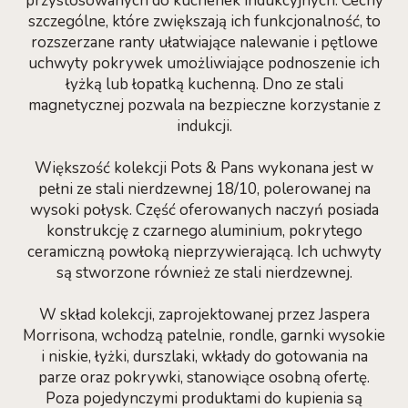
przystosowanych do kuchenek indukcyjnych. Cechy
szczególne, które zwiększają ich funkcjonalność, to
rozszerzane ranty ułatwiające nalewanie i pętlowe
uchwyty pokrywek umożliwiające podnoszenie ich
łyżką lub łopatką kuchenną. Dno ze stali
magnetycznej pozwala na bezpieczne korzystanie z
indukcji.
Większość kolekcji Pots & Pans wykonana jest w
pełni ze stali nierdzewnej 18/10, polerowanej na
wysoki połysk. Część oferowanych naczyń posiada
konstrukcję z czarnego aluminium, pokrytego
ceramiczną powłoką nieprzywierającą. Ich uchwyty
są stworzone również ze stali nierdzewnej.
W skład kolekcji, zaprojektowanej przez Jaspera
Morrisona, wchodzą patelnie, rondle, garnki wysokie
i niskie, łyżki, durszlaki, wkłady do gotowania na
parze oraz pokrywki, stanowiące osobną ofertę.
Poza pojedynczymi produktami do kupienia są