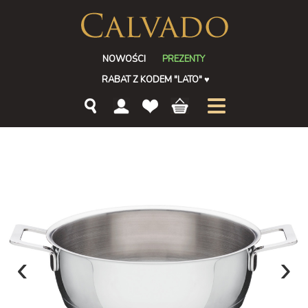
NOWOŚCI
PREZENTY
RABAT Z KODEM "LATO"
♥
‹
›