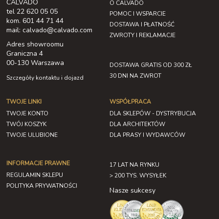
CALVADO
O CALVADO
tel 22 620 05 05
POMOC I WSPARCIE
kom. 601 44 71 44
DOSTAWA I PŁATNOŚĆ
mail: calvado@calvado.com
ZWROTY I REKLAMACJE
Adres showroomu
Graniczna 4
00-130 Warszawa
DOSTAWA GRATIS OD 300 ZŁ
30 DNI NA ZWROT
Szczegóły kontaktu i dojazd
TWOJE LINKI
WSPÓŁPRACA
TWOJE KONTO
DLA SKLEPÓW - DYSTRYBUCJA
TWÓJ KOSZYK
DLA ARCHITEKTÓW
TWOJE ULUBIONE
DLA PRASY I WYDAWCÓW
INFORMACJE PRAWNE
17 LAT NA RYNKU
REGULAMIN SKLEPU
> 200 TYS. WYSYŁEK
POLITYKA PRYWATNOŚCI
Nasze sukcesy