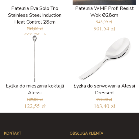
Patelnia Eva Solo Trio
Patelnia WMF Profi Resist
Stainless Steel Induction
Wok Ø28cm
Heat Control 28cm
948,99 zł
901,54 zł
705,00 zł
669,75 zł
Łyżka do mieszania koktajli
Łyżka do serwowania Alessi
Alessi
Dressed
129,00 zł
172,00 zł
122,55 zł
163,40 zł
KONTAKT
OBSŁUGA KLIENTA