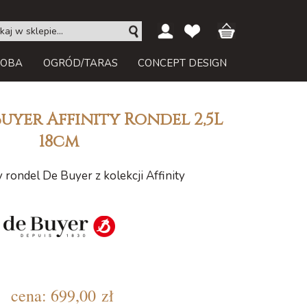
ROBA
OGRÓD/TARAS
CONCEPT DESIGN
uyer Affinity Rondel 2,5L
18cm
rondel De Buyer z kolekcji Affinity
cena:
699,00 zł