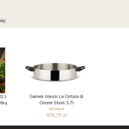
ej:
Q z
Garnek Alessi La Cintura di
atką
Orione Steel 3,7l
925,00 zł
878,75 zł