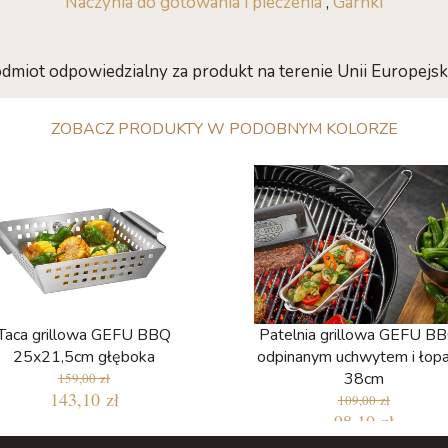
Naczynia do gotowania i pieczenia
,
Garnki
dmiot odpowiedzialny za produkt na terenie Unii Europejski
ZOBACZ PRODUKTY W PODOBNYM KOLORZE
Taca grillowa GEFU BBQ
Patelnia grillowa GEFU BB
25x21,5cm głęboka
odpinanym uchwytem i łop
38cm
159,00 zł
143,10 zł
109,00 zł
98,10 zł