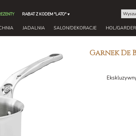
REZENTY
RABAT Z KODEM "LATO"
♥
CHNIA
JADALNIA
SALON/DEKORACJE
HOL/GARDE
Garnek De B
Ekskluzywny 