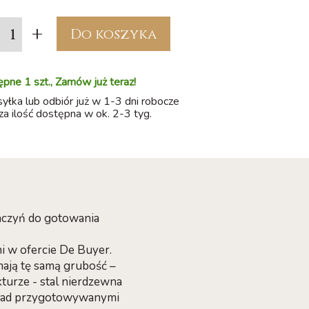
+
Do koszyka
pne 1 szt., Zamów już teraz!
łka lub odbiór już w 1-3 dni robocze
a ilość dostępna w ok. 2-3 tyg.
 naczyń do gotowania
ni w ofercie De Buyer.
mają tę samą grubość –
turze - stal nierdzewna
 nad przygotowywanymi