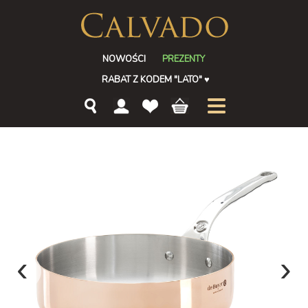
NOWOŚCI
PREZENTY
RABAT Z KODEM "LATO"
♥
‹
›