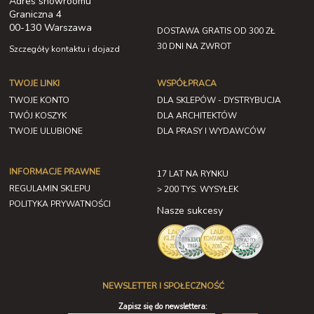
Adres showroomu
Graniczna 4
00-130 Warszawa
DOSTAWA GRATIS OD 300 ZŁ
30 DNI NA ZWROT
Szczegóły kontaktu i dojazd
TWOJE LINKI
WSPÓŁPRACA
TWOJE KONTO
DLA SKLEPÓW - DYSTRYBUCJA
TWÓJ KOSZYK
DLA ARCHITEKTÓW
TWOJE ULUBIONE
DLA PRASY I WYDAWCÓW
INFORMACJE PRAWNE
17 LAT NA RYNKU
REGULAMIN SKLEPU
> 200 TYS. WYSYŁEK
POLITYKA PRYWATNOŚCI
Nasze sukcesy
NEWSLETTER I SPOŁECZNOŚĆ
Zapisz się do newslettera: