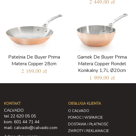
2 449,00 zł
Patelnia De Buyer Prima
Garnek De Buyer Prima
Matera Copper 28cm
Matera Copper Rondel
2 169,00 zł
Konikalny 1,7L Ø20cm
1 909,00 zł
KONTAKT
OBSŁUGA KLIENTA
CALVADO
O CALVADO
tel 22 620 05 05
POMOC I WSPARCIE
kom. 601 44 71 44
DOSTAWA I PŁATNOŚĆ
mail: calvado@calvado.com
ZWROTY I REKLAMACJE