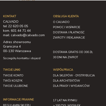
170,99 zł
KONTAKT
OBSŁUGA KLIENTA
CALVADO
O CALVADO
tel 22 620 05 05
POMOC I WSPARCIE
kom. 601 44 71 44
DOSTAWA I PŁATNOŚĆ
mail: calvado@calvado.com
ZWROTY I REKLAMACJE
Adres showroomu
Graniczna 4
00-130 Warszawa
DOSTAWA GRATIS OD 300 ZŁ
30 DNI NA ZWROT
Szczegóły kontaktu i dojazd
TWOJE LINKI
WSPÓŁPRACA
TWOJE KONTO
DLA SKLEPÓW - DYSTRYBUCJA
TWÓJ KOSZYK
DLA ARCHITEKTÓW
TWOJE ULUBIONE
DLA PRASY I WYDAWCÓW
INFORMACJE PRAWNE
17 LAT NA RYNKU
REGULAMIN SKLEPU
> 200 TYS. WYSYŁEK