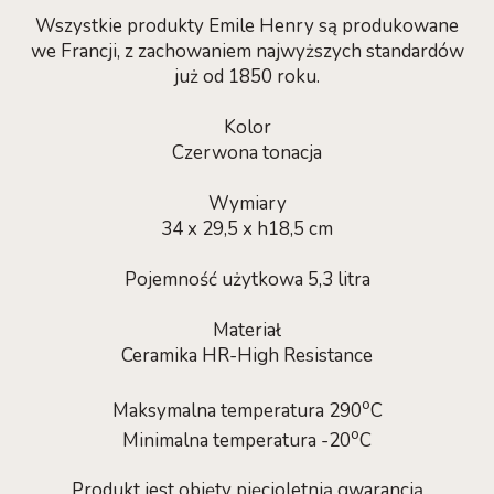
Wszystkie produkty Emile Henry są produkowane
we Francji, z zachowaniem najwyższych standardów
już od 1850 roku.
Kolor
Czerwona tonacja
Wymiary
34 x 29,5 x h18,5 cm
Pojemność użytkowa 5,3 litra
Materiał
Ceramika HR-High Resistance
o
Maksymalna temperatura 290
C
o
Minimalna temperatura -20
C
Produkt jest objęty pięcioletnią gwarancją