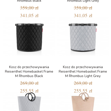
Rhombus Black
Rhombus Light Grey
359,00 zł
359,00 zł
341,05 zł
341,05 zł
Kosz do przechowywania
Kosz do przechowywania
Reisenthel Homebasket Frame
Reisenthel Homebasket Frame
M Rhombus Black
M Rhombus Light Grey
269,00 zł
269,00 zł
255,55 zł
255,55 zł