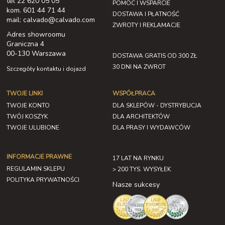
tel 22 620 05 05
POMOC I WSPARCIE
kom. 601 44 71 44
DOSTAWA I PŁATNOŚĆ
mail: calvado@calvado.com
ZWROTY I REKLAMACJE
Adres showroomu
Graniczna 4
00-130 Warszawa
DOSTAWA GRATIS OD 300 ZŁ
30 DNI NA ZWROT
Szczegóły kontaktu i dojazd
TWOJE LINKI
WSPÓŁPRACA
TWOJE KONTO
DLA SKLEPÓW - DYSTRYBUCJA
TWÓJ KOSZYK
DLA ARCHITEKTÓW
TWOJE ULUBIONE
DLA PRASY I WYDAWCÓW
INFORMACJE PRAWNE
17 LAT NA RYNKU
REGULAMIN SKLEPU
> 200 TYS. WYSYŁEK
POLITYKA PRYWATNOŚCI
Nasze sukcesy