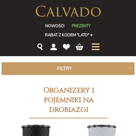
NOWOŚCI
PREZENTY
RABAT Z KODEM "LATO"
♥
FILTRY
Organizery i
pojemniki na
drobiazgi