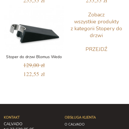
255,55 zł
255,55 zł
Zobacz
wszystkie produkty
z kategorii Stopery do
drzwi
PRZEJDŹ
Stoper do drzwi Blomus Wedo
129,00 zł
122,55 zł
KONTAKT
OBSŁUGA KLIENTA
CALVADO
O CALVADO