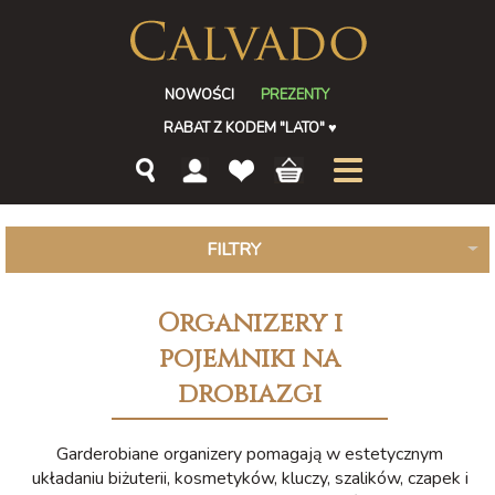
NOWOŚCI
PREZENTY
RABAT Z KODEM "LATO"
♥
FILTRY
Organizery i
pojemniki na
drobiazgi
Garderobiane organizery pomagają w estetycznym
układaniu biżuterii, kosmetyków, kluczy, szalików, czapek i