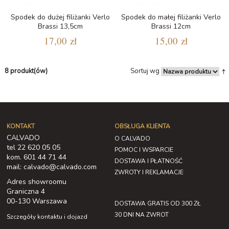
Spodek do dużej filiżanki Verlo
Spodek do małej filiżanki Verlo
Brassi 13,5cm
Brassi 12cm
17,00 zł
15,00 zł
8 produkt(ów)
Sortuj wg
KONTAKT
OBSŁUGA KLIENTA
CALVADO
O CALVADO
tel 22 620 05 05
POMOC I WSPARCIE
kom. 601 44 71 44
DOSTAWA I PŁATNOŚĆ
mail: calvado@calvado.com
ZWROTY I REKLAMACJE
Adres showroomu
Graniczna 4
00-130 Warszawa
DOSTAWA GRATIS OD 300 ZŁ
30 DNI NA ZWROT
Szczegóły kontaktu i dojazd