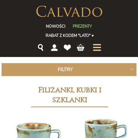
NOWOŚCI
PREZENTY
RABAT Z KODEM "LATO"
♥
FILTRY
Filiżanki, kubki i
szklanki