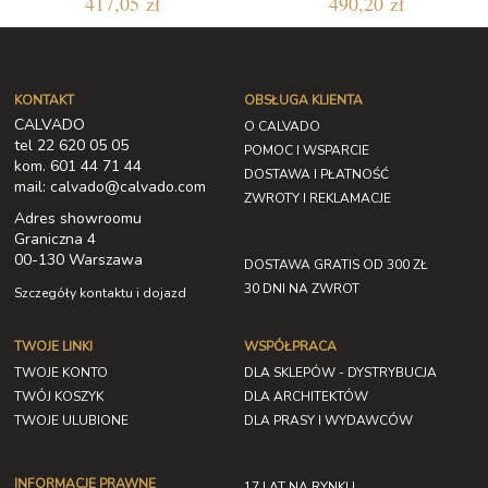
417,05 zł
490,20 zł
KONTAKT
OBSŁUGA KLIENTA
CALVADO
O CALVADO
tel 22 620 05 05
POMOC I WSPARCIE
kom. 601 44 71 44
DOSTAWA I PŁATNOŚĆ
mail: calvado@calvado.com
ZWROTY I REKLAMACJE
Adres showroomu
Graniczna 4
00-130 Warszawa
DOSTAWA GRATIS OD 300 ZŁ
30 DNI NA ZWROT
Szczegóły kontaktu i dojazd
TWOJE LINKI
WSPÓŁPRACA
TWOJE KONTO
DLA SKLEPÓW - DYSTRYBUCJA
TWÓJ KOSZYK
DLA ARCHITEKTÓW
TWOJE ULUBIONE
DLA PRASY I WYDAWCÓW
INFORMACJE PRAWNE
17 LAT NA RYNKU