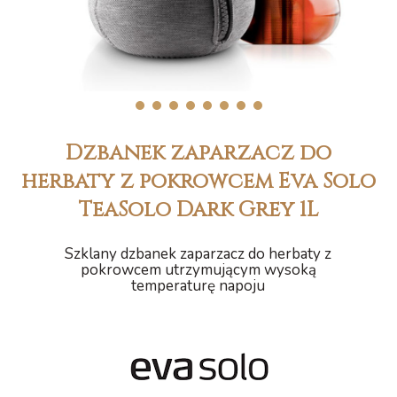
1
2
3
4
5
6
7
8
Dzbanek zaparzacz do
herbaty z pokrowcem Eva Solo
TeaSolo Dark Grey 1L
Szklany dzbanek zaparzacz do herbaty z
pokrowcem utrzymującym wysoką
temperaturę napoju