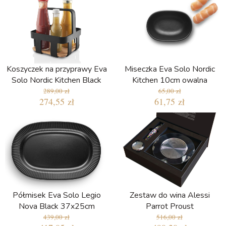
Koszyczek na przyprawy Eva
Miseczka Eva Solo Nordic
Solo Nordic Kitchen Black
Kitchen 10cm owalna
289,00 zł
65,00 zł
274,55 zł
61,75 zł
Półmisek Eva Solo Legio
Zestaw do wina Alessi
Nova Black 37x25cm
Parrot Proust
439,00 zł
516,00 zł