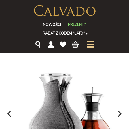
NOWOŚCI
PREZENTY
RABAT Z KODEM "LATO"
♥
‹
›