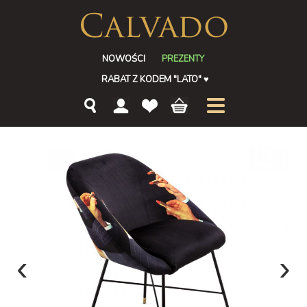
NOWOŚCI
PREZENTY
RABAT Z KODEM "LATO"
♥
‹
›