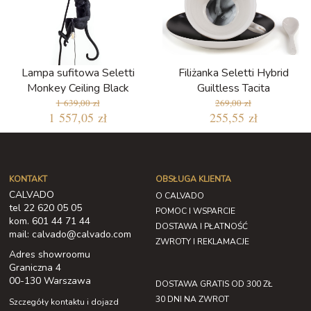
Lampa sufitowa Seletti
Filiżanka Seletti Hybrid
Monkey Ceiling Black
Guiltless Tacita
1 639,00 zł
269,00 zł
1 557,05 zł
255,55 zł
KONTAKT
OBSŁUGA KLIENTA
CALVADO
O CALVADO
tel 22 620 05 05
POMOC I WSPARCIE
kom. 601 44 71 44
DOSTAWA I PŁATNOŚĆ
mail: calvado@calvado.com
ZWROTY I REKLAMACJE
Adres showroomu
Graniczna 4
00-130 Warszawa
DOSTAWA GRATIS OD 300 ZŁ
30 DNI NA ZWROT
Szczegóły kontaktu i dojazd