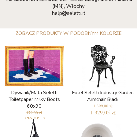
(MN), Włochy
help@seletti.it
ZOBACZ PRODUKTY W PODOBNYM KOLORZE
Dywanik/Mata Seletti
Fotel Seletti Industry Garden
Toiletpaper Milky Boots
Armchair Black
60x90
1 399,00 zł
1 329,05 zł
179,00 zł
170,05 zł