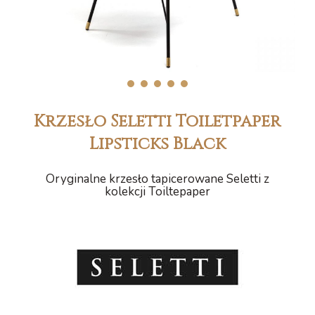
1
2
3
4
5
Krzesło Seletti Toiletpaper
Lipsticks Black
Oryginalne krzesło tapicerowane Seletti z
kolekcji Toiltepaper