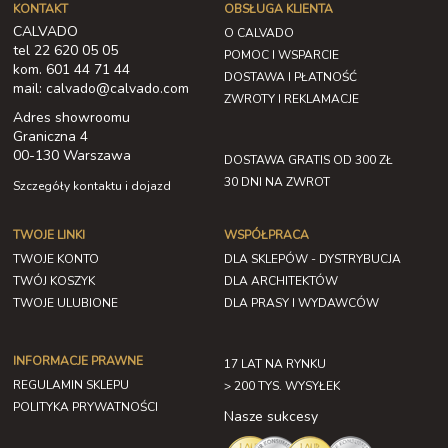
KONTAKT
OBSŁUGA KLIENTA
CALVADO
O CALVADO
tel 22 620 05 05
POMOC I WSPARCIE
kom. 601 44 71 44
DOSTAWA I PŁATNOŚĆ
mail: calvado@calvado.com
ZWROTY I REKLAMACJE
Adres showroomu
Graniczna 4
00-130 Warszawa
DOSTAWA GRATIS OD 300 ZŁ
30 DNI NA ZWROT
Szczegóły kontaktu i dojazd
TWOJE LINKI
WSPÓŁPRACA
TWOJE KONTO
DLA SKLEPÓW - DYSTRYBUCJA
TWÓJ KOSZYK
DLA ARCHITEKTÓW
TWOJE ULUBIONE
DLA PRASY I WYDAWCÓW
INFORMACJE PRAWNE
17 LAT NA RYNKU
REGULAMIN SKLEPU
> 200 TYS. WYSYŁEK
POLITYKA PRYWATNOŚCI
Nasze sukcesy