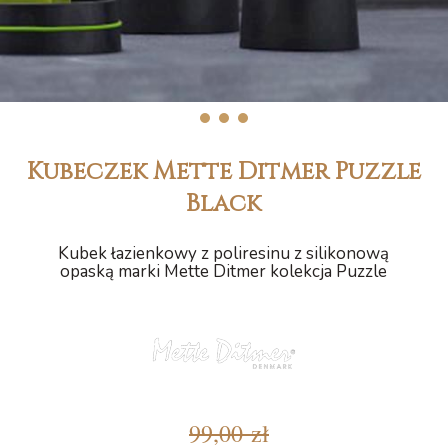
1
2
3
Kubeczek Mette Ditmer Puzzle
Black
Kubek łazienkowy z poliresinu z silikonową
opaską marki Mette Ditmer kolekcja Puzzle
99,00 zł