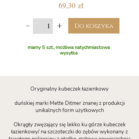
69,30 zł
-
+
Do koszyka
mamy 5 szt., możliwa natychmiastowa
wysyłka
Oryginalny kubeczek łazienkowy
duńskiej marki Mette Ditmer znanej z produkcji
unikalnych form użytkowych
Okrągły zwężający się lekko ku górze kubeczek
łazienkowy/ na szczoteczki do zębów wykonany z
trwałego poliresinu z gładko-matową powierzchnią