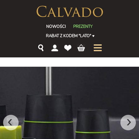
NOWOŚCI
PREZENTY
RABAT Z KODEM "LATO"
♥
‹
›